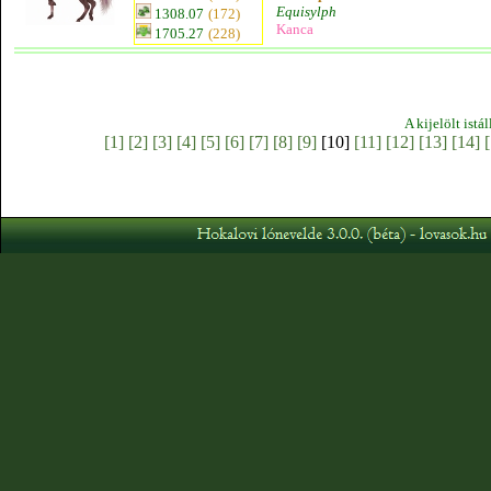
Equisylph
1308.07
(172)
Kanca
1705.27
(228)
A kijelölt istá
[1]
[2]
[3]
[4]
[5]
[6]
[7]
[8]
[9]
[10]
[11]
[12]
[13]
[14]
[