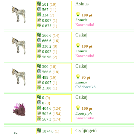
Asinus
501
(10)
567
(11)
334
(7)
100 pt
Szamár
0.007
(1)
Kancacsikó
0.875
(1)
Csikaj
566.6
(14)
666.6
(16)
330.2
(8)
100 pt
Szamár
0.002
(1)
Kancacsikó
56.96
(2)
Csikaj
500
(16)
566.6
(18)
499
(16)
95 pt
Szamár
0.007
(1)
Csődörcsikó
2.108
(1)
Csikaj
0
(0)
0
(0)
404.6
(124)
100 pt
Equisylph
502.6
(154)
Kancacsikó
567.3
(174)
Gyűjtögető
1874.6
(1)