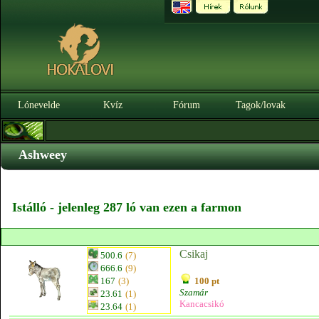
Lónevelde
Kvíz
Fórum
Tagok/lovak
Ashweey
Istálló - jelenleg 287 ló van ezen a farmon
Csikaj
500.6
(7)
666.6
(9)
167
(3)
100 pt
Szamár
23.61
(1)
Kancacsikó
23.64
(1)