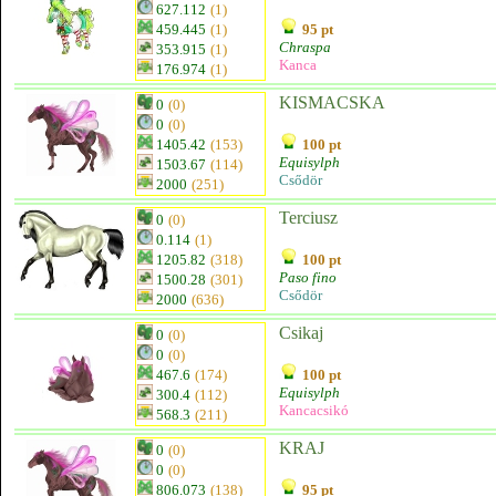
627.112
(1)
459.445
(1)
95 pt
Chraspa
353.915
(1)
Kanca
176.974
(1)
KISMACSKA
0
(0)
0
(0)
1405.42
(153)
100 pt
Equisylph
1503.67
(114)
Csődör
2000
(251)
Terciusz
0
(0)
0.114
(1)
1205.82
(318)
100 pt
Paso fino
1500.28
(301)
Csődör
2000
(636)
Csikaj
0
(0)
0
(0)
467.6
(174)
100 pt
Equisylph
300.4
(112)
Kancacsikó
568.3
(211)
KRAJ
0
(0)
0
(0)
806.073
(138)
95 pt