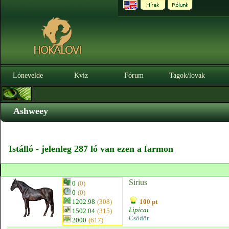
Lónevelde
Kvíz
Fórum
Tagok/lovak
Ashweey
Istálló - jelenleg 287 ló van ezen a farmon
Sirius
0
(0)
0
(0)
1202.98
(308)
100 pt
Lipicai
1502.04
(315)
Csődör
2000
(617)