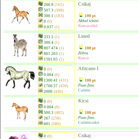
Csikaj
266.9
(162)
507.3
(308)
300.1
(183)
100 pt
Akhal tekini
0
(0)
Kancacsikó
0.037
(1)
Lined
333.3
(1)
300.4
(1)
807.474
(1)
100 pt
Zebra
801.203
(1)
Kanca
1501.65
(1)
Africano I
0
(0)
0.004
(0)
1300.41
(431)
100 pt
Paso fino
1700.57
(459)
Csődör
2000
(430)
Kicsi
0
(0)
0.004
(0)
500.3
(482)
100 pt
Paso fino
267
(258)
Csődörcsikó
601
(580)
Csikaj
0
(0)