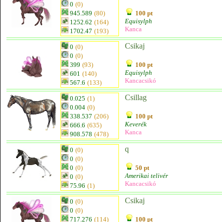
0
(0)
945.589
(80)
100 pt
Equisylph
1252.62
(164)
Kanca
1702.47
(193)
Csikaj
0
(0)
0
(0)
399
(93)
100 pt
Equisylph
601
(140)
Kancacsikó
567.6
(133)
Csillag
0.025
(1)
0.004
(0)
338.537
(206)
100 pt
Keverék
666.6
(635)
Kanca
908.578
(478)
q
0
(0)
0
(0)
0
(0)
50 pt
Amerikai telivér
0
(0)
Kancacsikó
75.96
(1)
Csikaj
0
(0)
0
(0)
717.276
(114)
100 pt