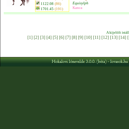
Equisylph
1122.08
(86)
Kanca
1701.45
(191)
A kijelölt istá
[1]
[2]
[3]
[4]
[5]
[6]
[7]
[8]
[9]
[10]
[11]
[12]
[13]
[14]
[