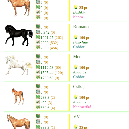
0
(0)
0
(0)
25 pt
Bashkir
0
(0)
Kanca
0
(0)
Romano
0
(0)
0.342
(0)
1001.27
(262)
100 pt
Paso fino
2000
(532)
Csődör
2000
(456)
Mén
0
(0)
0
(0)
1112.53
(60)
100 pt
Andalúz
1505.44
(120)
Csődör
1700.68
(0)
Csikaj
0
(0)
0
(0)
233.8
(2)
100 pt
Andalúz
400
(3)
Kancacsikó
568.6
(4)
VV
0
(0)
0
(0)
333.3
(1)
35 pt