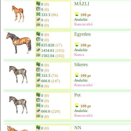
MÁZLI
0
(0)
0
(0)
333.3
(96)
100 pt
Andalúz
0
(0)
Kancacsikó
0
(0)
Egyetlen
0
(0)
0
(0)
835.828
(17)
100 pt
Andalúz
1454.61
(102)
Kanca
1502.04
(102)
Sikeres
0
(0)
0
(0)
333.3
(74)
100 pt
Andalúz
666.6
(147)
Kancacsikó
0
(0)
Pot
0
(0)
0
(0)
0
(0)
100 pt
Andalúz
666.6
(220)
Kancacsikó
0
(0)
NN
0
(0)