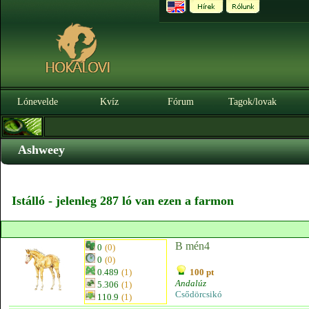
Lónevelde
Kvíz
Fórum
Tagok/lovak
Ashweey
Istálló - jelenleg 287 ló van ezen a farmon
B mén4
0
(0)
0
(0)
0.489
(1)
100 pt
Andalúz
5.306
(1)
Csődörcsikó
110.9
(1)