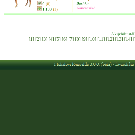
Bashkir
0
(0)
Kancacsikó
1.133
(1)
A kijelölt istá
[1]
[2]
[3]
[4]
[5]
[6]
[7]
[8]
[9]
[10]
[11]
[12]
[13]
[14]
[