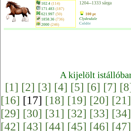
1204--1333 sárga
102.4
(114)
171.483
(187)
621.997
(50)
100 pt
Clydesdale
1858.36
(736)
Csődör
2000
(246)
A kijelölt istállób
[1]
[2]
[3]
[4]
[5]
[6]
[7]
[8
[16]
[17]
[18]
[19]
[20]
[21]
[29]
[30]
[31]
[32]
[33]
[34]
[42]
[43]
[44]
[45]
[46]
[47]