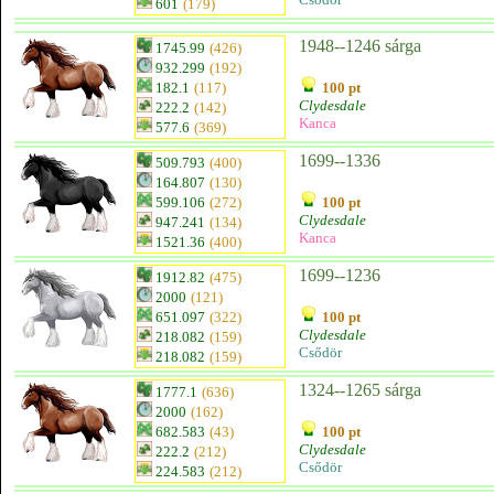
601
(179)
1948--1246 sárga
1745.99
(426)
932.299
(192)
182.1
(117)
100 pt
Clydesdale
222.2
(142)
Kanca
577.6
(369)
1699--1336
509.793
(400)
164.807
(130)
599.106
(272)
100 pt
Clydesdale
947.241
(134)
Kanca
1521.36
(400)
1699--1236
1912.82
(475)
2000
(121)
651.097
(322)
100 pt
Clydesdale
218.082
(159)
Csődör
218.082
(159)
1324--1265 sárga
1777.1
(636)
2000
(162)
682.583
(43)
100 pt
Clydesdale
222.2
(212)
Csődör
224.583
(212)