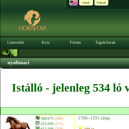
Lónevelde
Kvíz
Fórum
Tagok/lovak
nyafimaci
Istálló - jelenleg 534 l
1700--1293 sárga
500.075
(380)
225.056
(171)
652.598
(258)
100 pt