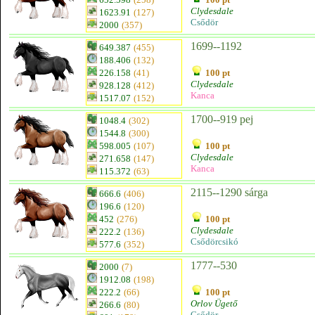
Clydesdale
1623.91
(127)
Csődör
2000
(357)
1699--1192
649.387
(455)
188.406
(132)
226.158
(41)
100 pt
Clydesdale
928.128
(412)
Kanca
1517.07
(152)
1700--919 pej
1048.4
(302)
1544.8
(300)
598.005
(107)
100 pt
Clydesdale
271.658
(147)
Kanca
115.372
(63)
2115--1290 sárga
666.6
(406)
196.6
(120)
452
(276)
100 pt
Clydesdale
222.2
(136)
Csődörcsikó
577.6
(352)
1777--530
2000
(7)
1912.08
(198)
222.2
(66)
100 pt
Orlov Ügető
266.6
(80)
Csődör