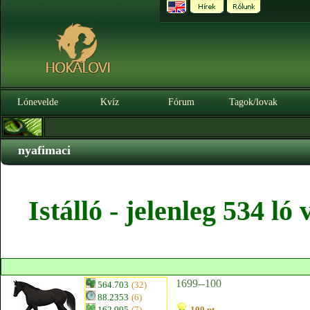
Lónevelde
Kvíz
Fórum
Tagok/lovak
nyafimaci
Istálló - jelenleg 534 l
1699--100
564.703
(32)
88.2353
(6)
162.995
(7)
100 pt