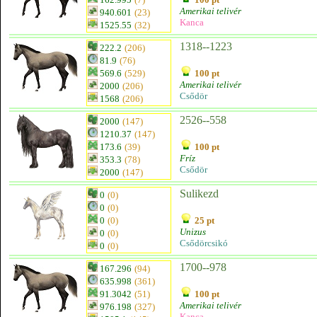
Amerikai telivér
940.601
(23)
Kanca
1525.55
(32)
1318--1223
222.2
(206)
81.9
(76)
569.6
(529)
100 pt
Amerikai telivér
2000
(206)
Csődör
1568
(206)
2526--558
2000
(147)
1210.37
(147)
173.6
(39)
100 pt
Fríz
353.3
(78)
Csődör
2000
(147)
Sulikezd
0
(0)
0
(0)
0
(0)
25 pt
Unizus
0
(0)
Csődörcsikó
0
(0)
1700--978
167.296
(94)
635.998
(361)
91.3042
(51)
100 pt
Amerikai telivér
976.198
(327)
Kanca