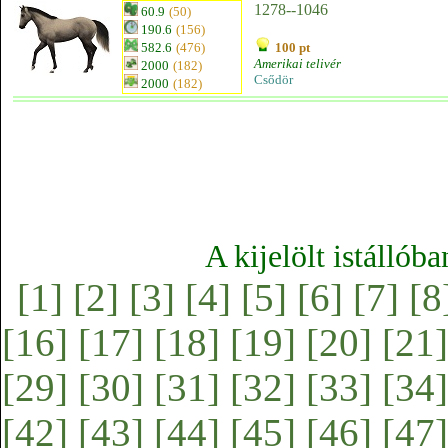
1278--1046
60.9
(50)
190.6
(156)
582.6
(476)
100 pt
Amerikai telivér
2000
(182)
Csődör
2000
(182)
A kijelölt istállób
[1]
[2]
[3]
[4]
[5]
[6]
[7]
[8
[16]
[17]
[18]
[19]
[20]
[21]
[29]
[30]
[31]
[32]
[33]
[34]
[42]
[43]
[44]
[45]
[46]
[47]