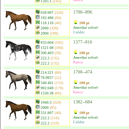
1505.1
(145)
1700--896
639.997
(326)
192.496
(94)
118.116
(40)
100 pt
Amerikai telivér
2000
(326)
Csődör
2000
(109)
1377--816
933.004
(102)
1521.08
(394)
500.403
(56)
100 pt
Amerikai telivér
222.2
(132)
Kanca
222.2
(132)
1700--474
214.321
(60)
78.9957
(22)
549.401
(153)
100 pt
Amerikai telivér
992.049
(179)
Kanca
1530.38
(60)
1382--684
1940.3
(329)
2000
(95)
531.897
(40)
100 pt
Amerikai telivér
222.2
(110)
Csődör
222.2
(110)