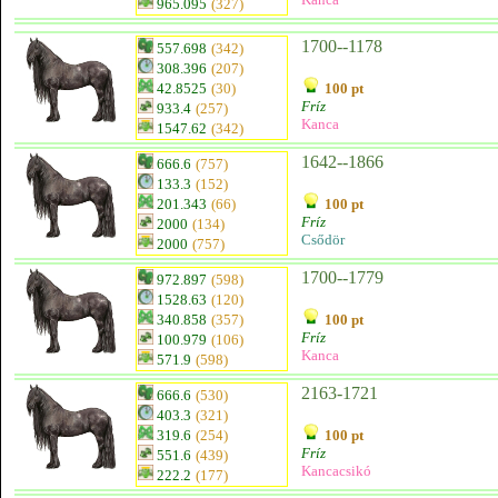
965.095
(327)
1700--1178
557.698
(342)
308.396
(207)
42.8525
(30)
100 pt
Fríz
933.4
(257)
Kanca
1547.62
(342)
1642--1866
666.6
(757)
133.3
(152)
201.343
(66)
100 pt
Fríz
2000
(134)
Csődör
2000
(757)
1700--1779
972.897
(598)
1528.63
(120)
340.858
(357)
100 pt
Fríz
100.979
(106)
Kanca
571.9
(598)
2163-1721
666.6
(530)
403.3
(321)
319.6
(254)
100 pt
Fríz
551.6
(439)
Kancacsikó
222.2
(177)