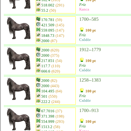
Fríz
518.002
(291)
Kanca
55.2
(50)
1700--585
170.781
(59)
421.509
(145)
559.095
(147)
100 pt
Fríz
1848.73
(147)
Csődör
2000
(87)
1912--1779
2000
(620)
2000
(375)
217.851
(54)
100 pt
Fríz
117.7
(110)
Csődör
666.6
(620)
1258--1383
2000
(82)
2000
(443)
104.495
(64)
100 pt
Fríz
501
(550)
Csődör
222.2
(244)
1700--913
67.7016
(37)
371.398
(198)
554.999
(293)
100 pt
Fríz
1513.2
(58)
Kanca