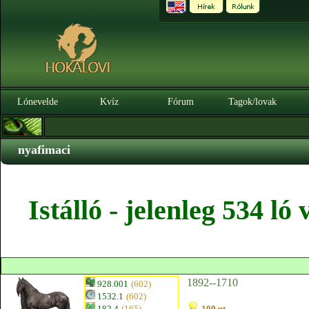
Lónevelde
Kvíz
Fórum
Tagok/lovak
nyafimaci
Istálló - jelenleg 534 l
1892--1710
928.001
(602)
1532.1
(602)
182.4
(165)
100 pt