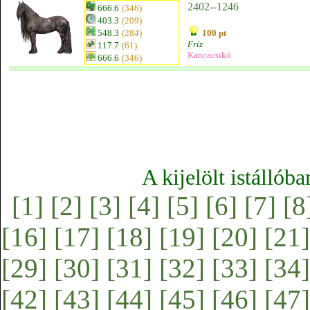
2402--1246
666.6
(346)
403.3
(209)
548.3
(284)
100 pt
Fríz
117.7
(61)
Kancacsikó
666.6
(346)
A kijelölt istállób
[1]
[2]
[3]
[4]
[5]
[6]
[7]
[8
[16]
[17]
[18]
[19]
[20]
[21]
[29]
[30]
[31]
[32]
[33]
[34]
[42]
[43]
[44]
[45]
[46]
[47]