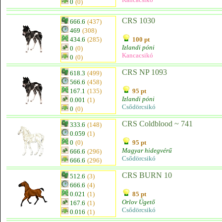
0
(0)
CRS 1030
666.6
(437)
469
(308)
434.6
(285)
100 pt
Izlandi póni
0
(0)
Kancacsikó
0
(0)
CRS NP 1093
618.3
(499)
566.6
(458)
167.1
(135)
95 pt
Izlandi póni
0.001
(1)
Csődörcsikó
0
(0)
CRS Coldblood ~ 741
333.6
(148)
0.059
(1)
0
(0)
95 pt
Magyar hidegvérű
666.6
(296)
Csődörcsikó
666.6
(296)
CRS BURN 10
512.6
(3)
666.6
(4)
0.021
(1)
85 pt
Orlov Ügető
167.6
(1)
Csődörcsikó
0.016
(1)