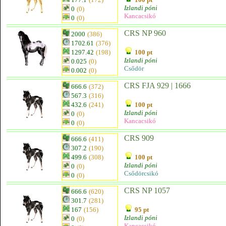
Izlandi póni
0
(0)
Kancacsikó
0
(0)
CRS NP 960
2000
(386)
1702.61
(376)
1297.42
(198)
100 pt
Izlandi póni
0.025
(0)
Csődör
0.002
(0)
CRS FJA 929 | 1666
666.6
(372)
567.3
(316)
432.6
(241)
100 pt
Izlandi póni
0
(0)
Kancacsikó
0
(0)
CRS 909
666.6
(411)
307.2
(190)
499.6
(308)
100 pt
Izlandi póni
0
(0)
Csődörcsikó
0
(0)
CRS NP 1057
666.6
(620)
301.7
(281)
167
(156)
95 pt
Izlandi póni
0
(0)
Kancacsikó