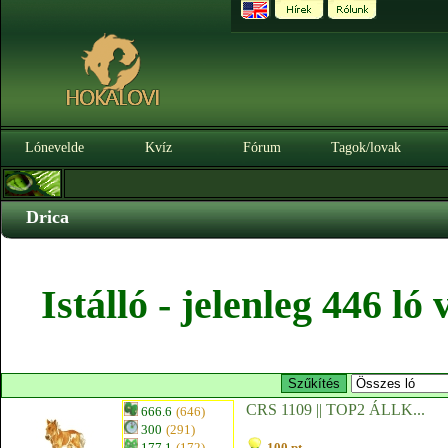
Lónevelde
Kvíz
Fórum
Tagok/lovak
Drica
Istálló - jelenleg 446 l
CRS 1109 || TOP2 ÁLLK...
666.6
(646)
300
(291)
177.1
(172)
100 pt