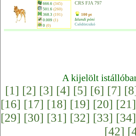
CRS FJA 797
666.6
(345)
501.6
(260)
368.3
(191)
100 pt
Izlandi póni
0.009
(1)
Csődörcsikó
0
(0)
A kijelölt istállób
[1]
[2]
[3]
[4]
[5]
[6]
[7]
[8
[16]
[17]
[18]
[19]
[20]
[21]
[29]
[30]
[31]
[32]
[33]
[34]
[42]
[