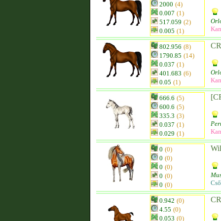
2000
(4)
0.007
(1)
Orl
517.059
(2)
Kan
0.005
(1)
CR
802.956
(8)
1790.85
(14)
0.037
(1)
Orl
401.683
(6)
Kan
0.05
(1)
[C
666.6
(5)
600.6
(5)
335.3
(3)
Per
0.037
(1)
Kan
0.029
(1)
Wil
0
(0)
0
(0)
0
(0)
Mus
0
(0)
Cső
0
(0)
CR
0.942
(0)
4.55
(0)
0.053
(0)