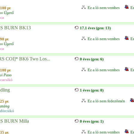
Ez a ló nem vemhes
Ez
100 pt
ov Ügető
ca
S BURN BK13
17.1 éves (gen: 13)
Ez a ló nem vemhes
Ez
90 pt
ov Ügető
ca
RS COI]* BK6 Two Los...
0 éves (gen: 6)
Ez a ló nem vemhes
Ez
100 pt
ui Paso
cacsikó
dling
1 éves (gen: 0)
Ez a ló nem fedezőmén
25 pt
ztáng
dörcsikó
S BURN Milla
0 éves (gen: 1)
Ez a ló nem vemhes
Ez
35 pt