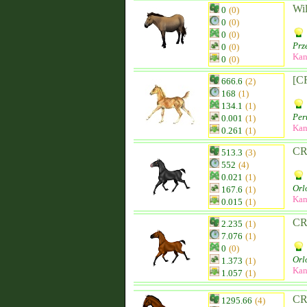
Wil
0
(0)
0
(0)
0
(0)
Prz
0
(0)
Kan
0
(0)
[C
666.6
(2)
168
(1)
134.1
(1)
Per
0.001
(1)
Kan
0.261
(1)
CR
513.3
(3)
552
(4)
0.021
(1)
Orl
167.6
(1)
Kan
0.015
(1)
CR
2.235
(1)
7.076
(1)
0
(0)
Orl
1.373
(1)
Kan
1.057
(1)
CR
1295.66
(4)