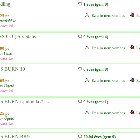
dling
1 éves (gen: 0)
Ez a ló nem vemhes
Ez
25 pt
ewalski-ló
cacsikó
RS COI] Six Stabs
0 éves (gen: 4)
Ez a ló nem vemhes
Ez
90 pt
ui Paso
cacsikó
S BURN 10
0 éves (gen: 8)
Ez a ló nem vemhes
Ez
85 pt
ov Ügető
cacsikó
S BURN Ljudmilla //1...
0 éves (gen: 1)
Ez a ló nem vemhes
Ez
25 pt
ov Ügető
cacsikó
S BURN BK9
20.04 éves (gen: 9)