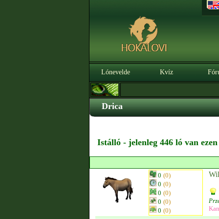
Lónevelde
Kvíz
Fór
Drica
Istálló - jelenleg 446 ló van eze
Wil
0
(0)
0
(0)
0
(0)
Prz
0
(0)
Kan
0
(0)