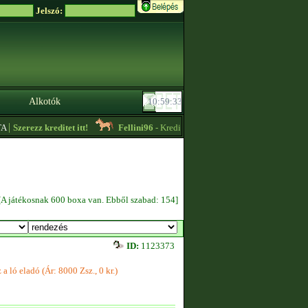
Jelszó:
Alkotók
|
Szerezz kreditet itt!
Fellini96
- Kreditet vennék + lassú körös edzést vállalo
[A játékosnak 600 boxa van. Ebből szabad: 154]
ID:
1123373
 a ló eladó (Ár: 8000 Zsz., 0 kr.)