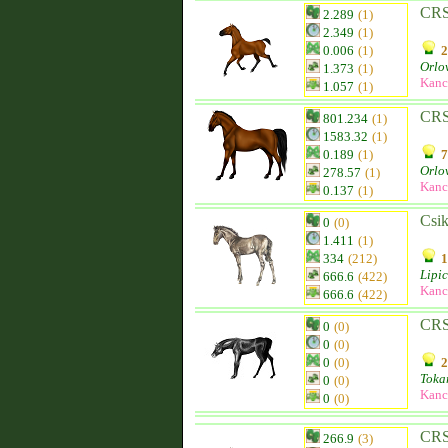
CRS
2.289
(1)
2.349
(1)
0.006
(1)
2
Orlo
1.373
(1)
Kanc
1.057
(1)
CR
801.234
(1)
1583.32
(1)
0.189
(1)
7
Orlo
278.57
(1)
Kanc
0.137
(1)
Csik
0
(0)
1.411
(1)
334
(212)
1
Lipic
666.6
(422)
Kanc
666.6
(422)
CRS
0
(0)
0
(0)
0
(0)
2
Toka
0
(0)
Kanc
0
(0)
CRS
266.9
(3)