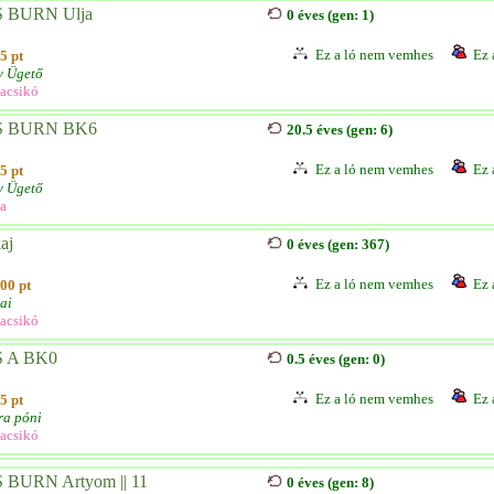
 BURN Ulja
0 éves (gen: 1)
Ez a ló nem vemhes
Ez 
5 pt
v Ügető
acsikó
S BURN BK6
20.5 éves (gen: 6)
Ez a ló nem vemhes
Ez 
5 pt
v Ügető
a
aj
0 éves (gen: 367)
Ez a ló nem vemhes
Ez 
00 pt
ai
acsikó
 A BK0
0.5 éves (gen: 0)
Ez a ló nem vemhes
Ez 
5 pt
ra póni
acsikó
 BURN Artyom || 11
0 éves (gen: 8)