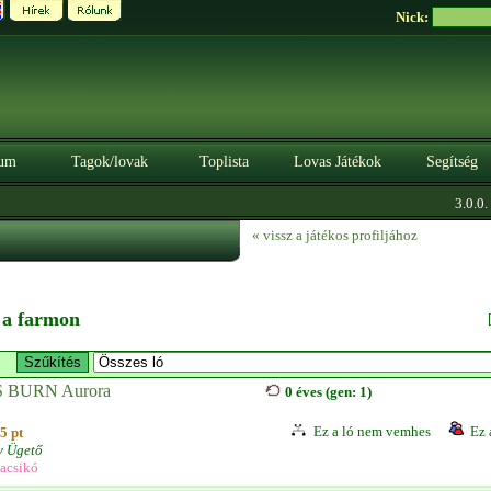
Nick:
um
Tagok/lovak
Toplista
Lovas Játékok
Segítség
3.0.0. B
« vissz a játékos profiljához
n a farmon
 BURN Aurora
0 éves (gen: 1)
Ez a ló nem vemhes
Ez 
5 pt
v Ügető
acsikó