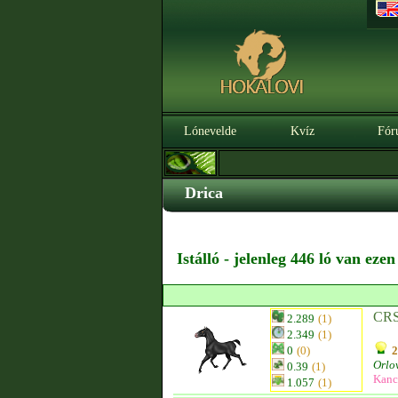
Lónevelde
Kvíz
Fór
Drica
Istálló - jelenleg 446 ló van eze
CRS
2.289
(1)
2.349
(1)
0
(0)
2
Orlo
0.39
(1)
Kanc
1.057
(1)