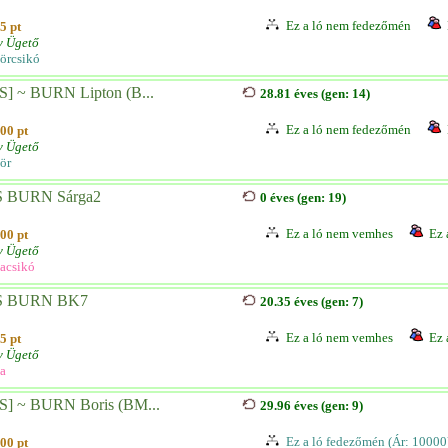
Ez a ló nem fedezőmén
5 pt
v Ügető
örcsikó
S] ~ BURN Lipton (B...
28.81 éves (gen: 14)
Ez a ló nem fedezőmén
00 pt
v Ügető
ör
 BURN Sárga2
0 éves (gen: 19)
Ez a ló nem vemhes
Ez 
00 pt
v Ügető
acsikó
S BURN BK7
20.35 éves (gen: 7)
Ez a ló nem vemhes
Ez 
5 pt
v Ügető
a
S] ~ BURN Boris (BM...
29.96 éves (gen: 9)
Ez a ló fedezőmén (Ár: 10000
00 pt