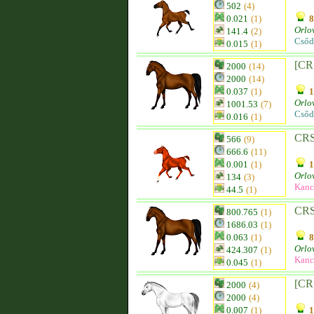
502
(4)
0.021
(1)
8
Orlo
141.4
(2)
Csőd
0.015
(1)
[CR
2000
(14)
2000
(14)
0.037
(1)
1
Orlo
1001.53
(7)
Csőd
0.016
(1)
CRS
566
(9)
666.6
(11)
0.001
(1)
1
Orlo
134
(3)
Kanc
44.5
(1)
CR
800.765
(1)
1686.03
(1)
0.063
(1)
8
Orlo
424.307
(1)
Kanc
0.045
(1)
[CR
2000
(4)
2000
(4)
0.007
(1)
1