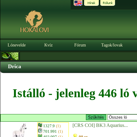
Lónevelde
Kvíz
Fórum
Tagok/lovak
Drica
Istálló - jelenleg 446 l
[CRS COI] BK3 Aquarius...
1327.9
(1)
701.991
(1)
402.097
(1)
90 pt