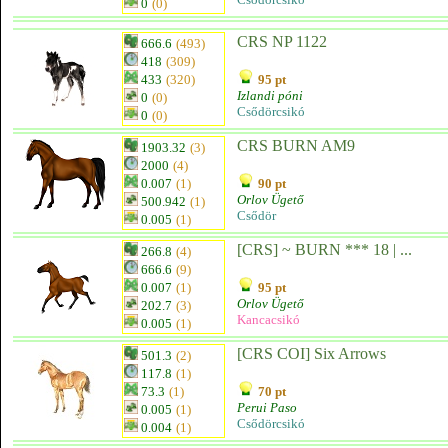
0
(0)
CRS NP 1122
666.6
(493)
418
(309)
433
(320)
95 pt
Izlandi póni
0
(0)
Csődörcsikó
0
(0)
CRS BURN AM9
1903.32
(3)
2000
(4)
0.007
(1)
90 pt
Orlov Ügető
500.942
(1)
Csődör
0.005
(1)
[CRS] ~ BURN *** 18 | ...
266.8
(4)
666.6
(9)
0.007
(1)
95 pt
Orlov Ügető
202.7
(3)
Kancacsikó
0.005
(1)
[CRS COI] Six Arrows
501.3
(2)
117.8
(1)
73.3
(1)
70 pt
Perui Paso
0.005
(1)
Csődörcsikó
0.004
(1)