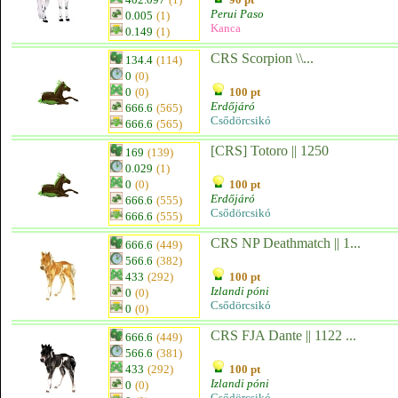
Perui Paso
0.005
(1)
Kanca
0.149
(1)
CRS Scorpion \\...
134.4
(114)
0
(0)
0
(0)
100 pt
Erdőjáró
666.6
(565)
Csődörcsikó
666.6
(565)
[CRS] Totoro || 1250
169
(139)
0.029
(1)
0
(0)
100 pt
Erdőjáró
666.6
(555)
Csődörcsikó
666.6
(555)
CRS NP Deathmatch || 1...
666.6
(449)
566.6
(382)
433
(292)
100 pt
Izlandi póni
0
(0)
Csődörcsikó
0
(0)
CRS FJA Dante || 1122 ...
666.6
(449)
566.6
(381)
433
(292)
100 pt
Izlandi póni
0
(0)
Csődörcsikó