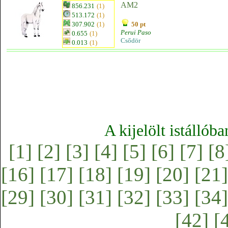
AM2
856.231
(1)
513.172
(1)
307.902
(1)
50 pt
Perui Paso
0.655
(1)
Csődör
0.013
(1)
A kijelölt istállób
[1]
[2]
[3]
[4]
[5]
[6]
[7]
[8
[16]
[17]
[18]
[19]
[20]
[21]
[29]
[30]
[31]
[32]
[33]
[34]
[42]
[