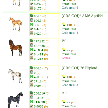
Perui Paso
0.037
(1)
Csődörcsikó
0.175
(1)
[CRS COI]* AM6 April&l...
666.6
(6)
600.6
(5)
336.3
(3)
100 pt
Perui Paso
0.445
(1)
Csődörcsikó
0.029
(1)
B0
177.282
(0)
57.4488
(0)
43.834
(0)
25 pt
Perui Paso
0.1414
(0)
Kanca
0.1212
(0)
[CRS COI] 36 Fliplord
666.6
(17)
0
(0)
420.3
(11)
100 pt
Perui Paso
271.8
(7)
Csődörcsikó
0.005
(1)
A0
200.016
(0)
145.387
(0)
71.6898
(0)
25 pt
Perui Paso
0.9696
(0)