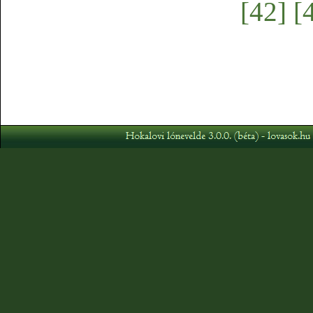
[42]
[