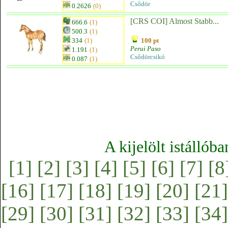
Csődör
0.2626
(0)
[CRS COI] Almost Stabb...
666.6
(1)
500.3
(1)
334
(1)
100 pt
Perui Paso
1.191
(1)
Csődörcsikó
0.087
(1)
A kijelölt istállób
[1]
[2]
[3]
[4]
[5]
[6]
[7]
[8
[16]
[17]
[18]
[19]
[20]
[21]
[29]
[30]
[31]
[32]
[33]
[34]