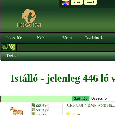
Lónevelde
Kvíz
Fórum
Tagok/lovak
Drica
Istálló - jelenleg 446 l
[CRS COI]* BM6 Work Ha...
666.6
(4)
533.3
(3)
420.3
(3)
100 pt