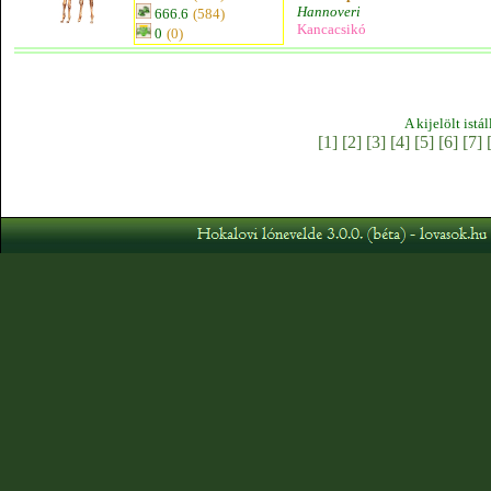
Hannoveri
666.6
(584)
Kancacsikó
0
(0)
A kijelölt istá
[1]
[2]
[3]
[4]
[5]
[6]
[7]