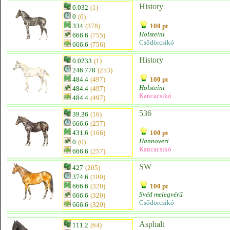
History
0.032
(1)
0
(0)
334
(378)
100 pt
Holsteini
666.6
(755)
Csődörcsikó
666.6
(756)
History
0.0233
(1)
246.778
(253)
484.4
(497)
100 pt
Holsteini
484.4
(497)
Kancacsikó
484.4
(497)
536
39.36
(16)
666.6
(257)
431.6
(166)
100 pt
Hannoveri
0
(0)
Kancacsikó
666.6
(257)
SW
427
(205)
374.6
(180)
666.6
(320)
100 pt
Svéd melegvérű
666.6
(320)
Csődörcsikó
666.6
(320)
Asphalt
111.2
(64)