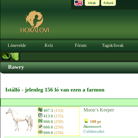
Lónevelde
Kvíz
Fórum
Tagok/lovak
Rawry
Istálló - jelenleg 156 ló van ezen a farmon
Moon‘s Keeper
407.3
(153)
413.6
(155)
666.6
(250)
100 pt
Hannoveri
666.6
(250)
Csődörcsikó
666.6
(250)