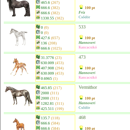
465.6
(267)
666.6
(382)
100 pt
Fríz
666.6
(382)
Csődör
1330.55
(382)
533
0
(0)
0
(0)
427.6
(657)
100 pt
Hannoveri
136
(208)
Kancacsikó
666.6
(1025)
473
31.3776
(23)
630.009
(453)
407.908
(294)
100 pt
Hannoveri
630.009
(453)
Kancacsikó
0.6965
(1)
Vermithor
465.85
(217)
2000
(311)
2000
(311)
100 pt
Hannoveri
1282.81
(311)
Csődör
425.511
(199)
468
135.7
(118)
666.6
(584)
666.6
(584)
100 pt