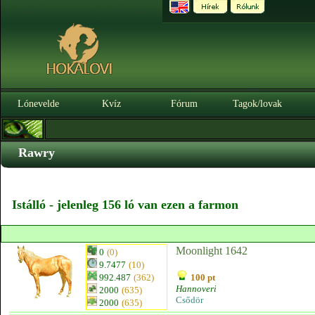
Lónevelde
Kvíz
Fórum
Tagok/lovak
Rawry
Istálló - jelenleg 156 ló van ezen a farmon
Moonlight 1642
0
(0)
9.7477
(10)
992.487
(362)
100 pt
Hannoveri
2000
(635)
Csődör
2000
(635)