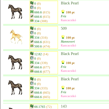
Black Pearl
0
(0)
0
(0)
666.6
(615)
100 pt
Fríz
666.6
(615)
Kancacsikó
334
(308)
509
0
(0)
0
(0)
334
(316)
100 pt
Hannoveri
666.6
(631)
Kancacsikó
500.6
(474)
Black Pearl
12.82
(14)
0
(0)
334
(339)
100 pt
Fríz
666.6
(677)
Kancacsikó
666.6
(677)
Black Pearl
0
(0)
0
(0)
334
(333)
100 pt
Fríz
666.6
(665)
Kancacsikó
666.6
(665)
143
66.1765
(72)