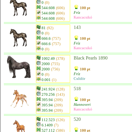
0
(0)
544.608
(606)
100 pt
Fríz
544.608
(606)
Kancacsikó
544.608
(606)
143
81
(92)
0
(0)
666.6
(757)
100 pt
Fríz
666.6
(757)
Kancacsikó
0
(0)
Black Pearls 1890
1002.49
(378)
2000
(755)
2000
(756)
100 pt
Fríz
0
(0)
Csődör
0.001
(1)
518
241.924
(128)
270.256
(143)
395.94
(209)
100 pt
Hannoveri
395.94
(209)
Kancacsikó
395.94
(209)
520
112.523
(126)
6.1409
(7)
527.112
(586)
100 pt