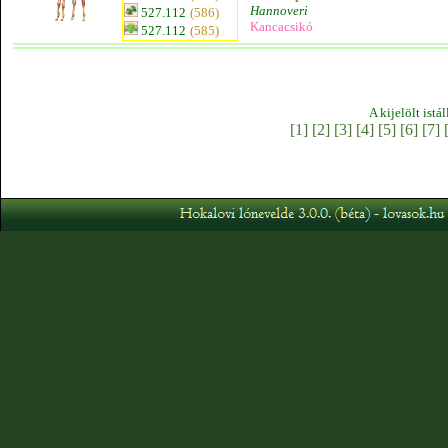
Hannoveri
527.112
(586)
Kancacsikó
527.112
(585)
A kijelölt istá
[1]
[2]
[3]
[4]
[5]
[6]
[7]