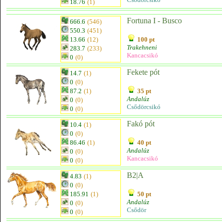
18.76
(1)
Fortuna I - Busco
666.6
(546)
550.3
(451)
13.66
(12)
100 pt
Trakehneni
283.7
(233)
Kancacsikó
0
(0)
Fekete pót
14.7
(1)
0
(0)
87.2
(1)
35 pt
Andalúz
0
(0)
Csődörcsikó
0
(0)
Fakó pót
10.4
(1)
0
(0)
86.46
(1)
40 pt
Andalúz
0
(0)
Kancacsikó
0
(0)
B2|A
4.83
(1)
0
(0)
185.91
(1)
50 pt
Andalúz
0
(0)
Csődör
0
(0)