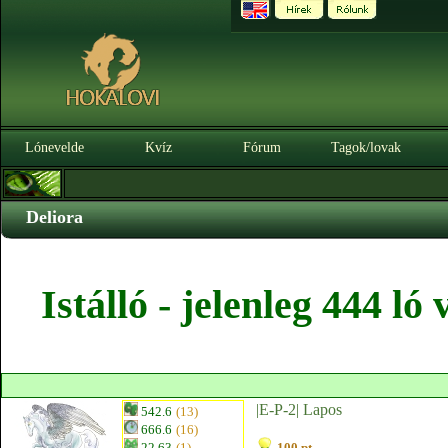
Lónevelde
Kvíz
Fórum
Tagok/lovak
Deliora
Istálló - jelenleg 444 l
|E-P-2| Lapos
542.6
(13)
666.6
(16)
22.63
(1)
100 pt