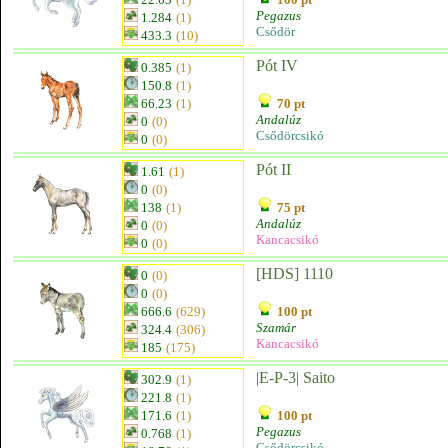
Pegazus
1.284
(1)
Csődör
433.3
(10)
Pót IV
0.385
(1)
150.8
(1)
66.23
(1)
70 pt
Andalúz
0
(0)
Csődörcsikó
0
(0)
Pót II
1.61
(1)
0
(0)
138
(1)
75 pt
Andalúz
0
(0)
Kancacsikó
0
(0)
[HDS] 1110
0
(0)
0
(0)
666.6
(629)
100 pt
Szamár
324.4
(306)
Kancacsikó
185
(175)
|E-P-3| Saito
302.9
(1)
221.8
(1)
171.6
(1)
100 pt
Pegazus
0.768
(1)
Csődörcsikó