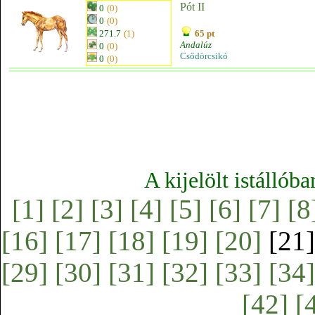
Pót II
0
(0)
0
(0)
271.7
(1)
65 pt
Andalúz
0
(0)
Csődörcsikó
0
(0)
A kijelölt istállób
[1]
[2]
[3]
[4]
[5]
[6]
[7]
[8
[16]
[17]
[18]
[19]
[20]
[21
[29]
[30]
[31]
[32]
[33]
[34]
[42]
[