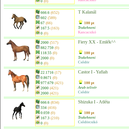
0
(0)
T Kalanál
666.6
(652)
602
(589)
67
(66)
100 pt
Trakehneni
167.5
(163)
Kancacsikó
0
(0)
Fiery XX - Emlék^^
2000
(517)
882.759
(0)
118.55
(0)
100 pt
Trakehneni
2000
(0)
Csődör
0
(0)
Castor I - Yafiah
22.1716
(17)
0.8671
(0)
977.679
(421)
100 pt
Arab telivér
2000
(421)
Csődör
2000
(421)
Shizuka I - Atléta
666.6
(834)
334
(416)
0.059
(0)
100 pt
Trakehneni
167.3
(210)
Csődörcsikó
0
(0)