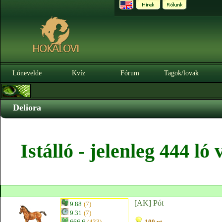
Lónevelde
Kvíz
Fórum
Tagok/lovak
Deliora
Istálló - jelenleg 444 l
[AK] Pót
9.88
(7)
9.31
(7)
666.6
(433)
100 pt