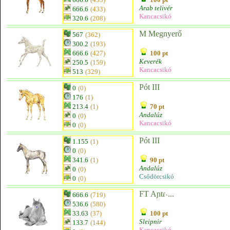
Arab telivér
666.6
(433)
Kancacsikó
320.6
(208)
M Megnyerő
567
(362)
300.2
(193)
666.6
(427)
100 pt
Keverék
250.5
(159)
Kancacsikó
513
(329)
Pót III
0
(0)
176
(1)
213.4
(1)
70 pt
Andalúz
0
(0)
Kancacsikó
0
(0)
Pót III
1.155
(1)
0
(0)
341.6
(1)
90 pt
Andalúz
0
(0)
Csődörcsikó
0
(0)
FT Aɲtɾ˴...
666.6
(719)
536.6
(580)
33.63
(37)
100 pt
Sleipnir
133.7
(144)
Kancacsikó