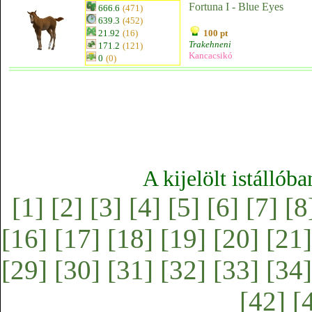
Fortuna I - Blue Eyes
666.6
(471)
639.3
(452)
21.92
(16)
100 pt
Trakehneni
171.2
(121)
Kancacsikó
0
(0)
A kijelölt istállób
[1]
[2]
[3]
[4]
[5]
[6]
[7]
[8
[16]
[17]
[18]
[19]
[20]
[21]
[29]
[30]
[31]
[32]
[33]
[34]
[42]
[