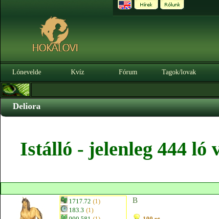
Lónevelde
Kvíz
Fórum
Tagok/lovak
Deliora
Istálló - jelenleg 444 l
B
1717.72
(1)
183.3
(1)
900.581
(1)
100 pt