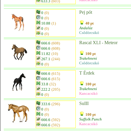
633.3
(603)
Pej pót
0
(0)
0
(0)
10.88
(1)
40 pt
Andalúz
0
(0)
Csődörcsikó
0
(0)
Rascal XLI - Meteor
666.6
(608)
666.6
(608)
11.82
(10)
100 pt
Trakehneni
267.1
(244)
Csődörcsikó
0
(0)
T Érdek
666.6
(615)
666.6
(615)
33.8
(32)
100 pt
Trakehneni
222.2
(205)
Kancacsikó
0
(0)
SuIII
333.6
(296)
0
(0)
0
(0)
100 pt
Suffolk Punch
666.6
(592)
Kancacsikó
666.6
(592)