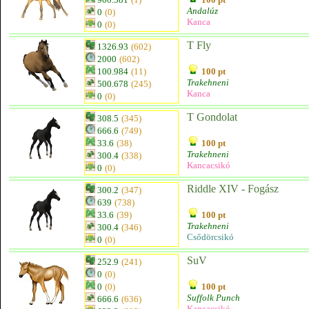
Andalúz
0
(0)
Kanca
0
(0)
T Fly
1326.93
(602)
2000
(602)
100.984
(11)
100 pt
Trakehneni
500.678
(245)
Kanca
0
(0)
T Gondolat
308.5
(345)
666.6
(749)
33.6
(38)
100 pt
Trakehneni
300.4
(338)
Kancacsikó
0
(0)
Riddle XIV - Fogász
300.2
(347)
639
(738)
33.6
(39)
100 pt
Trakehneni
300.4
(346)
Csődörcsikó
0
(0)
SuV
252.9
(241)
0
(0)
0
(0)
100 pt
Suffolk Punch
666.6
(636)
Kancacsikó