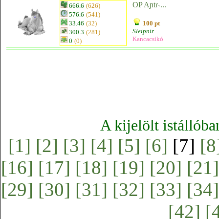
OP Aɲtɾ˴...
666.6
(626)
576.6
(541)
33.46
(32)
100 pt
Sleipnir
300.3
(281)
Kancacsikó
0
(0)
A kijelölt istállób
[1]
[2]
[3]
[4]
[5]
[6]
[7]
[8
[16]
[17]
[18]
[19]
[20]
[21]
[29]
[30]
[31]
[32]
[33]
[34]
[42]
[