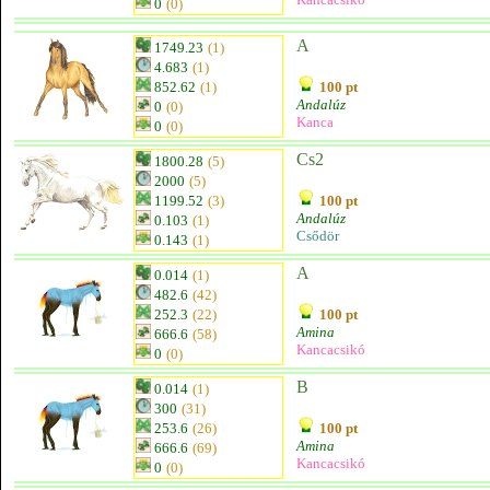
0
(0)
A
1749.23
(1)
4.683
(1)
852.62
(1)
100 pt
Andalúz
0
(0)
Kanca
0
(0)
Cs2
1800.28
(5)
2000
(5)
1199.52
(3)
100 pt
Andalúz
0.103
(1)
Csődör
0.143
(1)
A
0.014
(1)
482.6
(42)
252.3
(22)
100 pt
Amina
666.6
(58)
Kancacsikó
0
(0)
B
0.014
(1)
300
(31)
253.6
(26)
100 pt
Amina
666.6
(69)
Kancacsikó
0
(0)