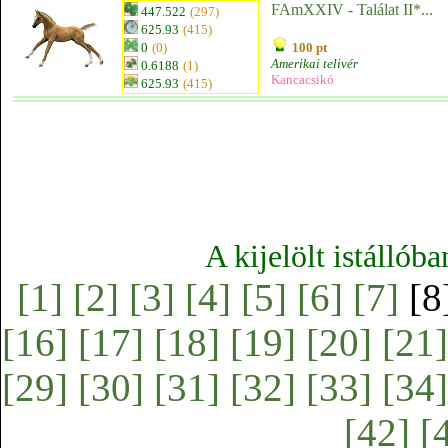
FAmXXIV - Találat II*...
447.522
(297)
625.93
(415)
0
(0)
100 pt
Amerikai telivér
0.6188
(1)
Kancacsikó
625.93
(415)
A kijelölt istállób
[1]
[2]
[3]
[4]
[5]
[6]
[7]
[8
[16]
[17]
[18]
[19]
[20]
[21]
[29]
[30]
[31]
[32]
[33]
[34]
[42]
[