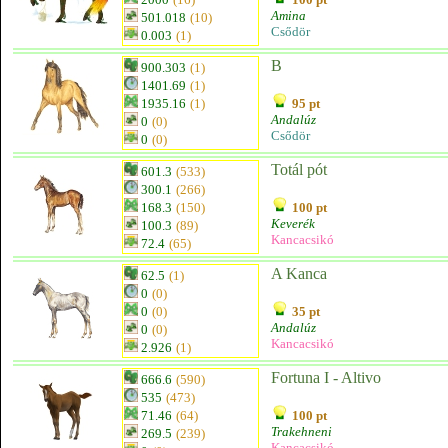
Amina
501.018
(10)
Csődör
0.003
(1)
B
900.303
(1)
1401.69
(1)
1935.16
(1)
95 pt
Andalúz
0
(0)
Csődör
0
(0)
Totál pót
601.3
(533)
300.1
(266)
168.3
(150)
100 pt
Keverék
100.3
(89)
Kancacsikó
72.4
(65)
A Kanca
62.5
(1)
0
(0)
0
(0)
35 pt
Andalúz
0
(0)
Kancacsikó
2.926
(1)
Fortuna I - Altivo
666.6
(590)
535
(473)
71.46
(64)
100 pt
Trakehneni
269.5
(239)
Kancacsikó