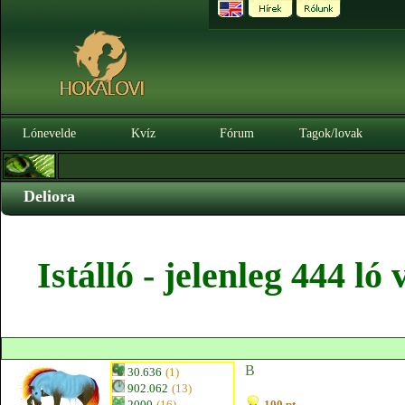
Lónevelde
Kvíz
Fórum
Tagok/lovak
Deliora
Istálló - jelenleg 444 l
B
30.636
(1)
902.062
(13)
2000
(16)
100 pt