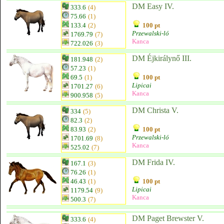
DM Easy IV.
333.6
(4)
75.66
(1)
133.4
(2)
100 pt
Przewalski-ló
1769.79
(7)
Kanca
722.026
(3)
DM Éjkirálynő III.
181.948
(2)
57.23
(1)
69.5
(1)
100 pt
Lipicai
1701.27
(6)
Kanca
900.958
(5)
DM Christa V.
334
(5)
82.3
(2)
83.93
(2)
100 pt
Przewalski-ló
1701.69
(8)
Kanca
525.02
(7)
DM Frida IV.
167.1
(3)
76.26
(1)
46.43
(1)
100 pt
Lipicai
1179.54
(9)
Kanca
500.3
(7)
DM Paget Brewster V.
333.6
(4)