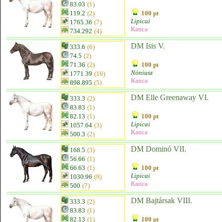
83.03
(1)
119.2
(2)
100 pt
Lipicai
1765.36
(7)
Kanca
734.292
(4)
DM Isis V.
333.6
(6)
74.5
(2)
71.36
(2)
100 pt
Nóniusz
1771.39
(10)
Kanca
898.895
(5)
DM Elle Greenaway VI.
333.3
(2)
83.83
(1)
82.13
(1)
100 pt
Lipicai
1057.64
(3)
Kanca
500.3
(2)
DM Dominó VII.
168.5
(3)
56.66
(1)
66.63
(1)
100 pt
Lipicai
1030.96
(9)
Kanca
500
(7)
DM Bajtársak VIII.
333.3
(2)
83.83
(1)
82.13
(1)
100 pt