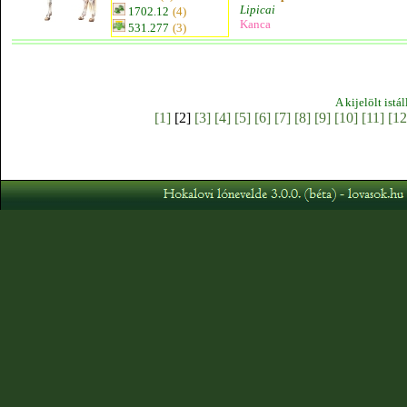
Lipicai
1702.12
(4)
Kanca
531.277
(3)
A kijelölt istá
[1]
[2]
[3]
[4]
[5]
[6]
[7]
[8]
[9]
[10]
[11]
[12