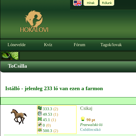
Lónevelde
Kvíz
Fórum
Tagok/lovak
ToCsilla
Istálló - jelenleg 233 ló van ezen a farmon
Csikaj
333.3
(2)
49.53
(1)
45.1
(1)
90 pt
Przewalski-ló
0
(0)
Csődörcsikó
500.3
(2)