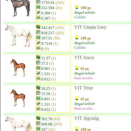
1710.16
(145)
512.584
(41)
100 pt
Angol telivér
0.399
(1)
Csődör
0.397
(1)
VIT Utopia Grey
342.417
(101)
818.217
(203)
167.51
(56)
100 pt
Angol telivér
9.7234
(1)
Csődör
0
(0)
VIT Ancsi
11.57
(1)
37.5
(1)
0.001
(1)
45 pt
Angol telivér
1.531
(1)
Kancacsikó
0.612
(1)
VIT Trixe
26.25
(1)
15.56
(1)
0.001
(1)
45 pt
Angol telivér
1.531
(1)
Kancacsikó
0.612
(1)
VIT Jégvirág
302.78
(93)
668.98
(205)
167
(52)
100 pt