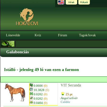
Lónevelde
Kvíz
Fórum
Tagok/lovak
Galabonciás
Istálló - jelenleg 49 ló van ezen a farmon
VIT Secunda
0.0606
(0)
10.3828
(0)
0.0202
(0)
25 pt
Angol telivér
0.0202
(0)
Csődör
0.0404
(0)