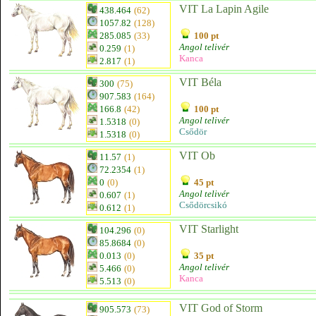
VIT La Lapin Agile
438.464
(62)
1057.82
(128)
285.085
(33)
100 pt
Angol telivér
0.259
(1)
Kanca
2.817
(1)
VIT Béla
300
(75)
907.583
(164)
166.8
(42)
100 pt
Angol telivér
1.5318
(0)
Csődör
1.5318
(0)
VIT Ob
11.57
(1)
72.2354
(1)
0
(0)
45 pt
Angol telivér
0.607
(1)
Csődörcsikó
0.612
(1)
VIT Starlight
104.296
(0)
85.8684
(0)
0.013
(0)
35 pt
Angol telivér
5.466
(0)
Kanca
5.513
(0)
VIT God of Storm
905.573
(73)