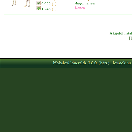
Angol telivér
0.022
(1)
Kanca
1.245
(1)
A kijelölt ist
[