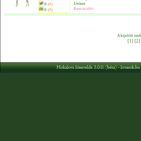
Unizus
0
(0)
Kancacsikó
0
(0)
A kijelölt ist
[1]
[2]