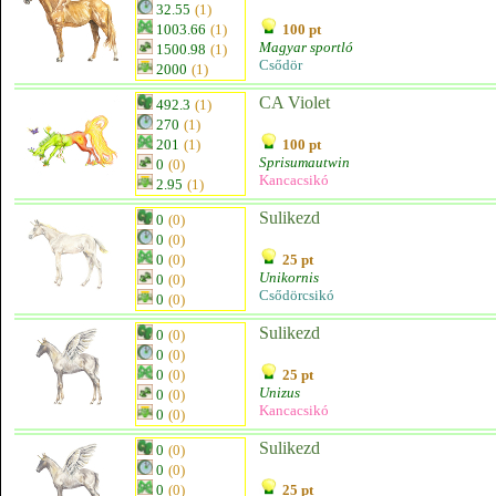
32.55
(1)
1003.66
(1)
100 pt
Magyar sportló
1500.98
(1)
Csődör
2000
(1)
CA Violet
492.3
(1)
270
(1)
201
(1)
100 pt
Sprisumautwin
0
(0)
Kancacsikó
2.95
(1)
Sulikezd
0
(0)
0
(0)
0
(0)
25 pt
Unikornis
0
(0)
Csődörcsikó
0
(0)
Sulikezd
0
(0)
0
(0)
0
(0)
25 pt
Unizus
0
(0)
Kancacsikó
0
(0)
Sulikezd
0
(0)
0
(0)
0
(0)
25 pt