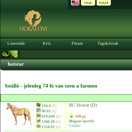
Lónevelde
Kvíz
Fórum
Tagok/lovak
hotstar
Istálló - jelenleg 74 ló van ezen a farmon
BC Howie (D)
104.4
(1)
96.63
(1)
819.649
(1)
100 pt
Magyar sportló
1266.26
(1)
Csődör
1354.92
(1)