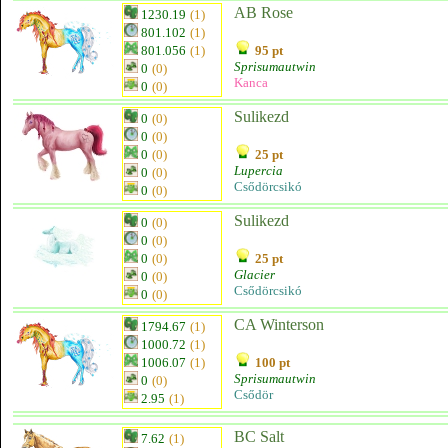
AB Rose
1230.19
(1)
801.102
(1)
801.056
(1)
95 pt
Sprisumautwin
0
(0)
Kanca
0
(0)
Sulikezd
0
(0)
0
(0)
0
(0)
25 pt
Lupercia
0
(0)
Csődörcsikó
0
(0)
Sulikezd
0
(0)
0
(0)
0
(0)
25 pt
Glacier
0
(0)
Csődörcsikó
0
(0)
CA Winterson
1794.67
(1)
1000.72
(1)
1006.07
(1)
100 pt
Sprisumautwin
0
(0)
Csődör
2.95
(1)
BC Salt
7.62
(1)