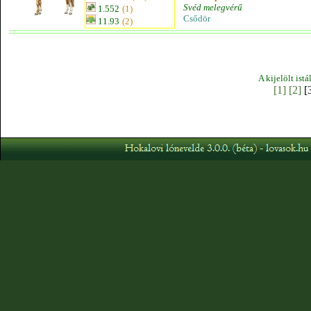
Svéd melegvérű
1.552
(1)
Csődör
11.93
(2)
A kijelölt ist
[1]
[2]
[