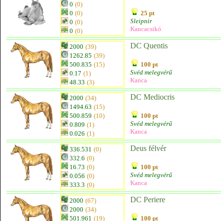
0
(0)
0
(0)
25 pt
Sleipnir
0
(0)
Kancacsikó
0
(0)
DC Quentis
2000
(39)
1262.85
(39)
500.835
(15)
100 pt
Svéd melegvérű
0.17
(1)
Kanca
48.33
(3)
DC Mediocris
2000
(34)
1494.63
(15)
500.859
(10)
100 pt
Svéd melegvérű
0.809
(1)
Kanca
0.026
(1)
Deus félvér
336.531
(0)
332.6
(0)
16.73
(0)
100 pt
Svéd melegvérű
0.056
(0)
Kanca
333.3
(0)
DC Periere
2000
(67)
2000
(34)
501.961
(19)
100 pt