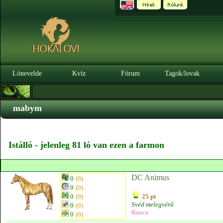
Lónevelde
Kvíz
Fórum
Tagok/lovak
mabym
Istálló - jelenleg 81 ló van ezen a farmon
DC Animus
0
(0)
0
(0)
0
(0)
25 pt
Svéd melegvérű
0
(0)
Kanca
0
(0)