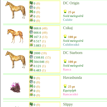
DC Origin
0
(0)
0
(0)
0
(0)
25 pt
Svéd melegvérű
0
(0)
Csődör
0
(0)
Csikaj
666.6
(49)
666.6
(49)
167.3
(13)
100 pt
Svéd melegvérű
0.517
(1)
Csődörcsikó
3.883
(1)
DC Starborn
2000
(19)
1508.81
(15)
504.046
(6)
100 pt
Svéd melegvérű
0.121
(1)
Kanca
6.483
(1)
Havasbunda
0
(0)
0
(0)
0
(0)
25 pt
Equisylph
0
(0)
Kancacsikó
0
(0)
Slippy
0
(0)