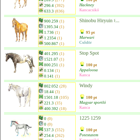
Hackney
296.4
(392)
Kancacsikó
633.3
(836)
Shinobu Hiryuin ଽ...
900.259
(1)
1395.34
(1)
1.736
(1)
95 pt
Marwari
1.2354
(1)
Csődör
500.867
(1)
Stop Spot
401.295
(1)
1521.07
(1)
800.251
(1)
100 pt
Appaloosa
0.134
(1)
Kanca
0.141
(1)
Windy
802.052
(28)
18.44
(3)
1501.18
(105)
100 pt
Magyar sportló
221.3
(35)
Kanca
400.392
(18)
1225 1259
0
(0)
0
(0)
537.3
(552)
100 pt
Potestatem
254.4
(262)
Kancacsikó