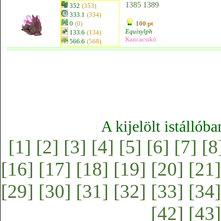
1385 1389
352
(353)
333.1
(334)
0
(0)
100 pt
Equisylph
133.6
(134)
Kancacsikó
566.6
(568)
A kijelölt istállób
[1]
[2]
[3]
[4]
[5]
[6]
[7]
[8
[16]
[17]
[18]
[19]
[20]
[21]
[29]
[30]
[31]
[32]
[33]
[34]
[42]
[43]