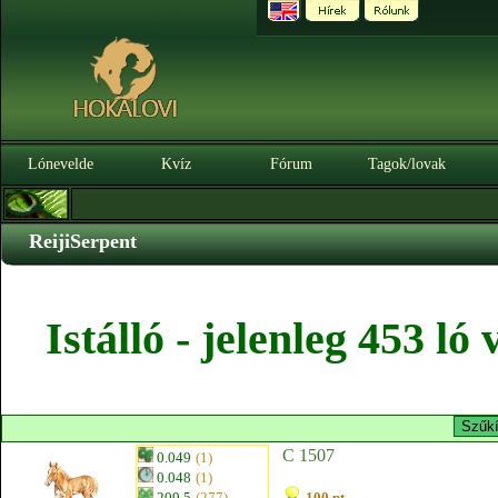
Lónevelde
Kvíz
Fórum
Tagok/lovak
ReijiSerpent
Istálló - jelenleg 453 l
C 1507
0.049
(1)
0.048
(1)
209.5
(277)
100 pt