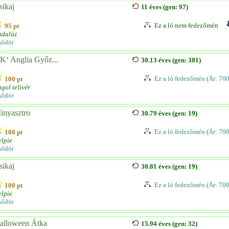
sikaj
11 éves (gen: 97)
Ez a ló nem fedezőmén
95 pt
ndalúz
sődör
K‘ Anglia Győz...
30.13 éves (gen: 381)
Ez a ló fedezőmén (Ár: 70
100 pt
gol telivér
sődör
inyasztro
30.79 éves (gen: 19)
Ez a ló fedezőmén (Ár: 70
100 pt
lpie
sődör
sikaj
30.81 éves (gen: 19)
Ez a ló fedezőmén (Ár: 70
100 pt
lpie
sődör
alloween Átka
15.94 éves (gen: 32)