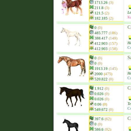
1713.26
(3)
211.8
(3)
Lé
121.5
(2)
K
182.185
(2)
C
0
(0)
485.777
(186)
388.417
(149)
Ho
412.903
(157)
C
412.903
(158)
S
0
(0)
0
(0)
1913.19
(145)
Ho
2000
(475)
C
520.822
(0)
C
1.912
(0)
0.026
(0)
0.026
(0)
Te
0.06
(0)
C
549.672
(0)
C
397.6
(62)
0
(0)
586.6
(92)