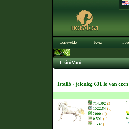
Lónevelde
Kvíz
Fór
CsiniVani
Istálló - jelenleg 631 ló van eze
C
714.892
(3)
1522.84
(1)
2000
(4)
A
0.501
(1)
C
1.687
(1)