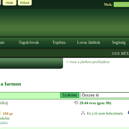
Nick:
um
Tagok/lovak
Toplista
Lovas Játékok
Segítség
|
3.0.0. BÉTA
« vissz a játékos profiljához
n a farmon
sikaj
29.44 éves (gen: 96)
Ez a ló nem fedezőmén
100 pt
ndalúz
sődör