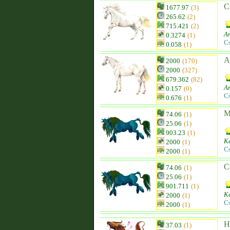
C
1677.97
(3)
265.62
(2)
715.421
(2)
A
0.3274
(1)
C
0.058
(1)
A
2000
(170)
2000
(327)
679.362
(82)
An
0.157
(0)
C
0.676
(1)
M
74.06
(1)
25.06
(1)
903.23
(1)
Ke
2000
(1)
C
2000
(1)
C
74.06
(1)
25.06
(1)
901.711
(1)
Ke
2000
(1)
C
2000
(1)
H
37.03
(1)