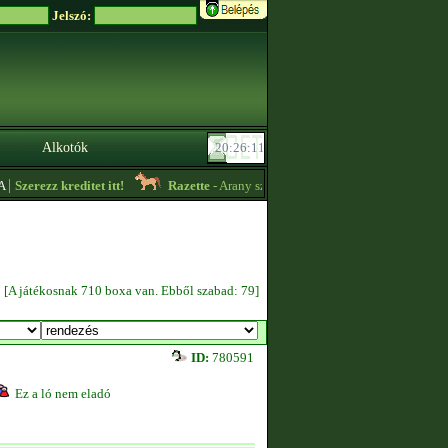
Jelszó:
Alkotók
Szerezz kreditet itt!
Razette
- Arany színű import akhal tekét vennék! -
15:
[A játékosnak 710 boxa van. Ebből szabad: 79]
ID:
780591
Ez a ló nem eladó