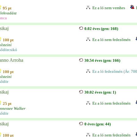
Ez a ló nem vemhes
95 pt
lekvadász
anca
sikaj
0.02 éves (gen: 168)
Ez a ló nem fedezőmén
100 pt
lsteini
sődörcsikó
anno Arroha
30.54 éves (gen: 166)
Ez a ló fedezőmén (Ár: 70
100 pt
lsteini
sődör
sikaj
30.02 éves (gen: 1)
Ez a ló nem fedezőmén
25 pt
nnessee Walker
sődör
sikaj
0 éves (gen: 44)
Ez a ló nem fedezőmén
100 pt