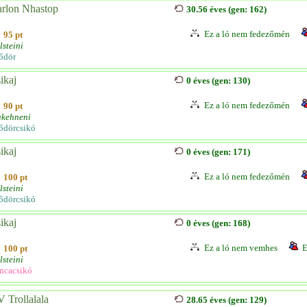
rlon Nhastop
30.56 éves (gen: 162)
Ez a ló nem fedezőmén
95 pt
lsteini
ődör
ikaj
0 éves (gen: 130)
Ez a ló nem fedezőmén
90 pt
akehneni
ődörcsikó
ikaj
0 éves (gen: 171)
Ez a ló nem fedezőmén
100 pt
lsteini
ődörcsikó
ikaj
0 éves (gen: 168)
Ez a ló nem vemhes
E
100 pt
lsteini
ncacsikó
 Trollalala
28.65 éves (gen: 129)