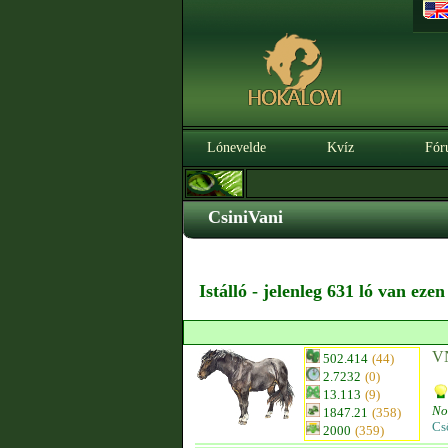
Lónevelde
Kvíz
Fór
CsiniVani
Istálló - jelenleg 631 ló van eze
VN
502.414
(44)
2.7232
(0)
13.113
(9)
No
1847.21
(358)
Cs
2000
(359)