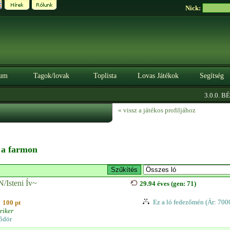
Nick:
um
Tagok/lovak
Toplista
Lovas Játékok
Segítség
3.0.0. BÉTA
« vissz a játékos profiljához
n a farmon
/Isteni Ív~
29.94 éves (gen: 71)
Ez a ló fedezőmén (Ár: 700
100 pt
riker
ődör