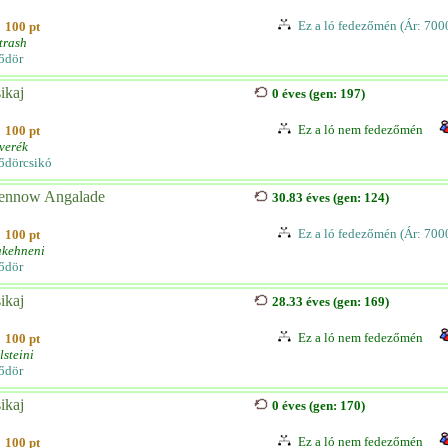
Ez a ló fedezőmén (Ár: 700
100 pt
trash
ődör
ikaj
0 éves (gen: 197)
Ez a ló nem fedezőmén
100 pt
verék
ődörcsikó
ennow Angalade
30.83 éves (gen: 124)
Ez a ló fedezőmén (Ár: 700
100 pt
akehneni
ődör
ikaj
28.33 éves (gen: 169)
Ez a ló nem fedezőmén
100 pt
lsteini
ődör
ikaj
0 éves (gen: 170)
Ez a ló nem fedezőmén
100 pt