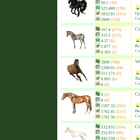
56.1
(30)
525.489
(158)
Gy
1832.91
(163)
Cs
2000
(318)
Cs
167.4
(275)
313.5
(515)
4.37
(8)
Ke
1.077
(1)
Cs
0.283
(1)
W
2000
(586)
1290.01
(68)
511.171
(6)
Tr
0.005
(0)
Cs
0
(0)
Cs
0
(0)
0
(0)
1597.32
(202)
Ho
1702.41
(211)
Cs
1701.56
(211)
Cs
532.852
(204)
252.071
(96)
443.558
(170)