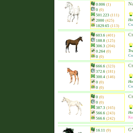
Na
0.006
(1)
0
(0)
501.223
(111)
Ho
2000
(425)
Cs
1829.65
(113)
Cs
603.6
(401)
188.8
(125)
306.3
(204)
Tr
0.264
(0)
Cs
0
(0)
Cs
666.6
(323)
372.6
(181)
300.4
(146)
Ho
0
(0)
Cs
0
(0)
Cs
0
(0)
0
(0)
387.3
(165)
Ho
566.6
(243)
Ka
566.6
(242)
GV
16.11
(9)