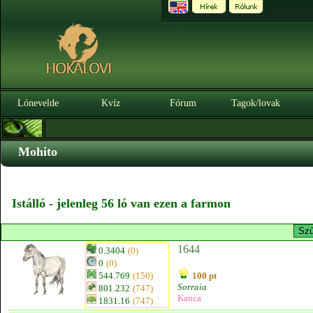
Lónevelde
Kvíz
Fórum
Tagok/lovak
Mohito
Istálló - jelenleg 56 ló van ezen a farmon
1644
0.3404
(0)
0
(0)
544.769
(150)
100 pt
Sorraia
801.232
(747)
Kanca
1831.16
(747)