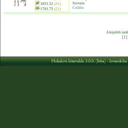
Sorraia
1651.52
(21)
Csődör
1701.75
(21)
A kijelölt ist
[1]