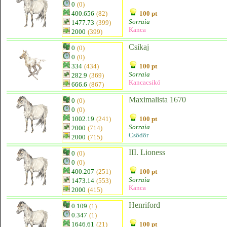
0
(0)
400.656
(82)
100 pt
Sorraia
1477.73
(399)
Kanca
2000
(399)
Csikaj
0
(0)
0
(0)
334
(434)
100 pt
Sorraia
282.9
(369)
Kancacsikó
666.6
(867)
Maximalista 1670
0
(0)
0
(0)
1002.19
(241)
100 pt
Sorraia
2000
(714)
Csődör
2000
(715)
III. Lioness
0
(0)
0
(0)
400.207
(251)
100 pt
Sorraia
1473.14
(553)
Kanca
2000
(415)
Henriford
0.109
(1)
0.347
(1)
1646.61
(21)
100 pt