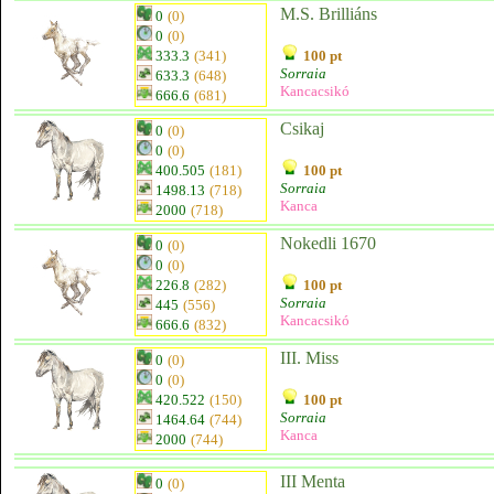
M.S. Brilliáns
0
(0)
0
(0)
333.3
(341)
100 pt
Sorraia
633.3
(648)
Kancacsikó
666.6
(681)
Csikaj
0
(0)
0
(0)
400.505
(181)
100 pt
Sorraia
1498.13
(718)
Kanca
2000
(718)
Nokedli 1670
0
(0)
0
(0)
226.8
(282)
100 pt
Sorraia
445
(556)
Kancacsikó
666.6
(832)
III. Miss
0
(0)
0
(0)
420.522
(150)
100 pt
Sorraia
1464.64
(744)
Kanca
2000
(744)
III Menta
0
(0)