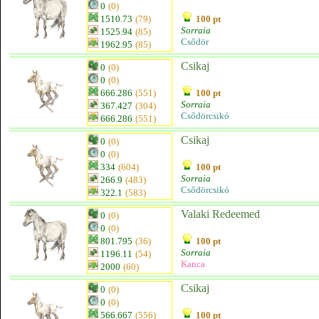
0
(0)
1510.73
(79)
100 pt
Sorraia
1525.94
(85)
Csődör
1962.95
(85)
Csikaj
0
(0)
0
(0)
666.286
(551)
100 pt
Sorraia
367.427
(304)
Csődörcsikó
666.286
(551)
Csikaj
0
(0)
0
(0)
334
(604)
100 pt
Sorraia
266.9
(483)
Csődörcsikó
322.1
(583)
Valaki Redeemed
0
(0)
0
(0)
801.795
(36)
100 pt
Sorraia
1196.11
(54)
Kanca
2000
(60)
Csikaj
0
(0)
0
(0)
566.667
(556)
100 pt