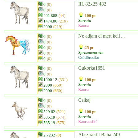
III. 82x25 482
0
(0)
0
(0)
401.808
(44)
100 pt
Sorraia
1474.86
(219)
Kanca
2000
(219)
Ne adjam el mert kell ...
0
(0)
0
(0)
0
(0)
25 pt
Sprisumautwin
0
(0)
Csődörcsikó
0
(0)
Cukorka1651
0
(0)
0
(0)
1000.12
(331)
100 pt
Sorraia
2000
(660)
Kanca
2000
(660)
Csikaj
0
(0)
0
(0)
529.62
(521)
100 pt
Sorraia
585.19
(574)
Kancacsikó
585.19
(575)
Absztrakt I Baba 249
2.7232
(0)