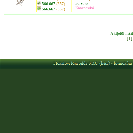
Sorraia
566.667
(557)
Kancacsikó
566.667
(557)
A kijelölt ist
[1]