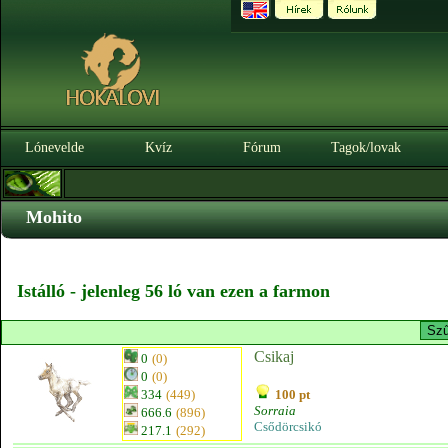
Lónevelde
Kvíz
Fórum
Tagok/lovak
Mohito
Istálló - jelenleg 56 ló van ezen a farmon
Csikaj
0
(0)
0
(0)
334
(449)
100 pt
Sorraia
666.6
(896)
Csődörcsikó
217.1
(292)