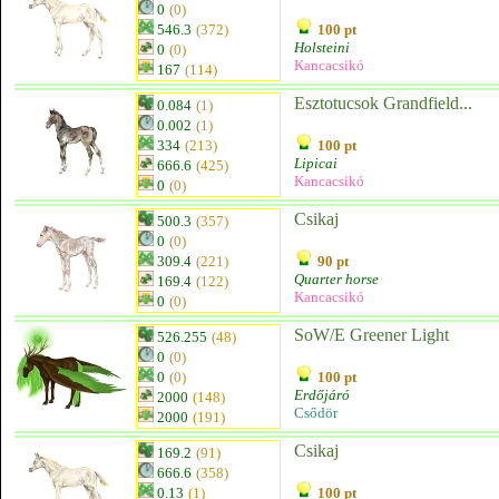
0
(0)
546.3
(372)
100 pt
Holsteini
0
(0)
Kancacsikó
167
(114)
Esztotucsok Grandfield...
0.084
(1)
0.002
(1)
334
(213)
100 pt
Lipicai
666.6
(425)
Kancacsikó
0
(0)
Csikaj
500.3
(357)
0
(0)
309.4
(221)
90 pt
Quarter horse
169.4
(122)
Kancacsikó
0
(0)
SoW/E Greener Light
526.255
(48)
0
(0)
0
(0)
100 pt
Erdőjáró
2000
(148)
Csődör
2000
(191)
Csikaj
169.2
(91)
666.6
(358)
0.13
(1)
100 pt