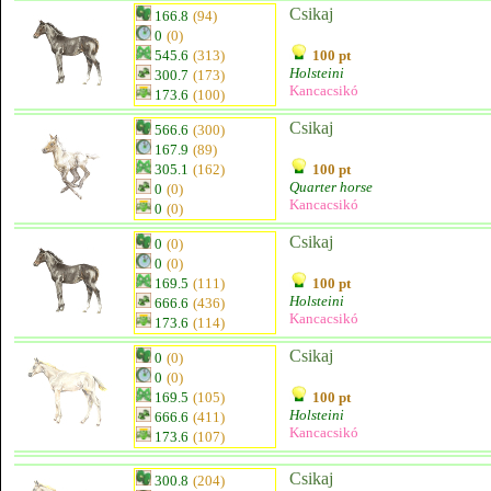
Csikaj
166.8
(94)
0
(0)
545.6
(313)
100 pt
Holsteini
300.7
(173)
Kancacsikó
173.6
(100)
Csikaj
566.6
(300)
167.9
(89)
305.1
(162)
100 pt
Quarter horse
0
(0)
Kancacsikó
0
(0)
Csikaj
0
(0)
0
(0)
169.5
(111)
100 pt
Holsteini
666.6
(436)
Kancacsikó
173.6
(114)
Csikaj
0
(0)
0
(0)
169.5
(105)
100 pt
Holsteini
666.6
(411)
Kancacsikó
173.6
(107)
Csikaj
300.8
(204)