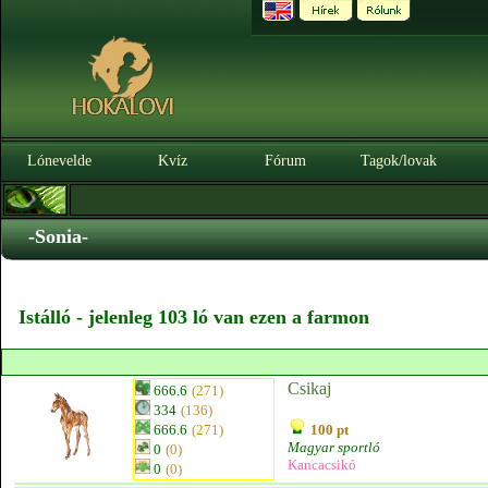
Lónevelde
Kvíz
Fórum
Tagok/lovak
-Sonia-
Istálló - jelenleg 103 ló van ezen a farmon
Csikaj
666.6
(271)
334
(136)
666.6
(271)
100 pt
Magyar sportló
0
(0)
Kancacsikó
0
(0)