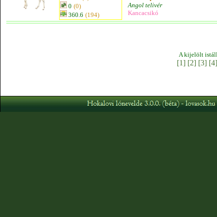
Angol telivér
0
(0)
Kancacsikó
360.6
(194)
A kijelölt istá
[1]
[2]
[3]
[4