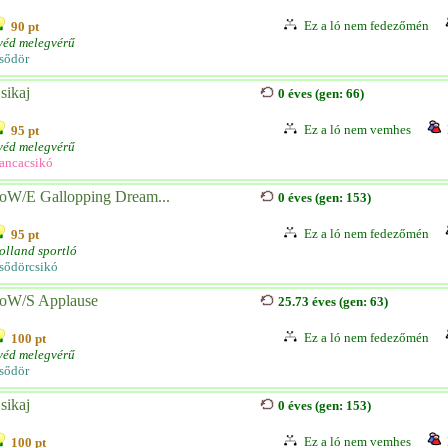
Ez a ló nem fedezőmén
90 pt
véd melegvérű
sődör
sikaj
0 éves (gen: 66)
Ez a ló nem vemhes
95 pt
véd melegvérű
ancacsikó
oW/E Gallopping Dream...
0 éves (gen: 153)
Ez a ló nem fedezőmén
95 pt
olland sportló
sődörcsikó
oW/S Applause
25.73 éves (gen: 63)
Ez a ló nem fedezőmén
100 pt
véd melegvérű
sődör
sikaj
0 éves (gen: 153)
Ez a ló nem vemhes
100 pt