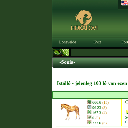
Lónevelde
Kvíz
Fór
-Sonia-
Istálló - jelenleg 103 ló van eze
C
666.6
(15)
96.23
(3)
167.3
(4)
S
0
(0)
C
237.6
(6)