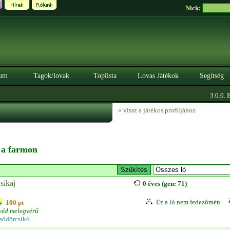
Nick:
um
Tagok/lovak
Toplista
Lovas Játékok
Segítség
3.0.0. BÉ
« vissz a játékos profiljához
n a farmon
sikaj
0 éves (gen: 71)
Ez a ló nem fedezőmén
100 pt
véd melegvérű
sődörcsikó