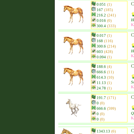
C
0.051
(1)
167
(185)
216.2
(241)
H
0.016
(0)
K
300.4
(333)
C
0.017
(1)
168
(116)
300.6
(214)
H
603
(428)
K
0.094
(1)
C
188.6
(4)
666.6
(11)
614.3
(10)
S
11.13
(1)
K
24.78
(1)
C
191.7
(171)
0
(0)
666.6
(599)
Q
0
(0)
K
0
(0)
C
1343.13
(6)