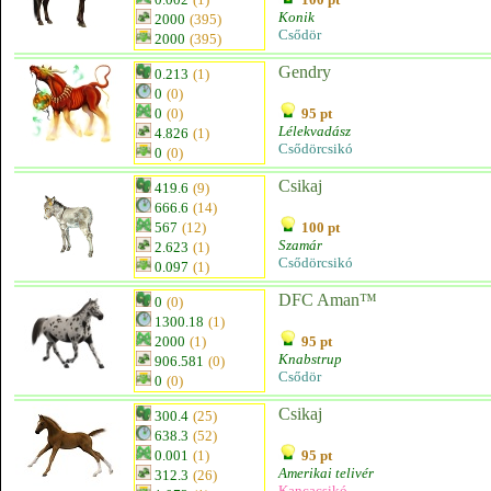
Konik
2000
(395)
Csődör
2000
(395)
Gendry
0.213
(1)
0
(0)
0
(0)
95 pt
Lélekvadász
4.826
(1)
Csődörcsikó
0
(0)
Csikaj
419.6
(9)
666.6
(14)
567
(12)
100 pt
Szamár
2.623
(1)
Csődörcsikó
0.097
(1)
DFC Aman™
0
(0)
1300.18
(1)
2000
(1)
95 pt
Knabstrup
906.581
(0)
Csődör
0
(0)
Csikaj
300.4
(25)
638.3
(52)
0.001
(1)
95 pt
Amerikai telivér
312.3
(26)
Kancacsikó