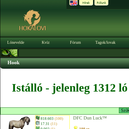
Lónevelde
Kvíz
Fórum
Tagok/lovak
Hook
Istálló - jelenleg 1312 
DFC Dun Luck™
818.603
(100)
17.31
(11)
0.002
(1)
100 pt