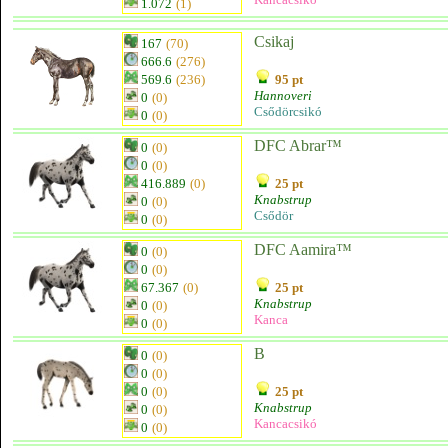
1.072
(1)
Csikaj
167
(70)
666.6
(276)
569.6
(236)
95 pt
Hannoveri
0
(0)
Csődörcsikó
0
(0)
DFC Abrar™
0
(0)
0
(0)
416.889
(0)
25 pt
Knabstrup
0
(0)
Csődör
0
(0)
DFC Aamira™
0
(0)
0
(0)
67.367
(0)
25 pt
Knabstrup
0
(0)
Kanca
0
(0)
B
0
(0)
0
(0)
0
(0)
25 pt
Knabstrup
0
(0)
Kancacsikó
0
(0)