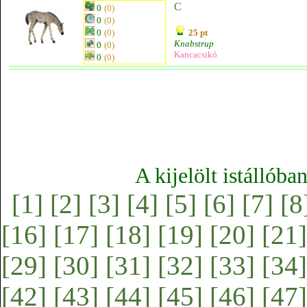
C
0
(0)
0
(0)
0
(0)
25 pt
Knabstrup
0
(0)
Kancacsikó
0
(0)
A kijelölt istállóba
[1]
[2]
[3]
[4]
[5]
[6]
[7]
[8
[16]
[17]
[18]
[19]
[20]
[21]
[29]
[30]
[31]
[32]
[33]
[34]
[42]
[43]
[44]
[45]
[46]
[47]