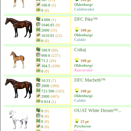
Oldenburgi
166.8
(5)
Csődörcsikó
0
(0)
DFC Pike™
4.006
(1)
1046.95
(9)
2000
(35)
100 pt
Oldenburgi
1610.91
(22)
Csődör
0
(0)
Csikaj
166.9
(60)
666.6
(237)
71.2
(26)
100 pt
Oldenburgi
304.5
(109)
Kancacsikó
0
(0)
DFC Macbeth™
10.53
(7)
2000
(390)
723.506
(165)
100 pt
Oldenburgi
2000
(405)
Csődör
0.014
(1)
OUAT White Dream™...
0
(0)
0
(0)
0
(0)
25 pt
Percheron
0
(0)
Kanca