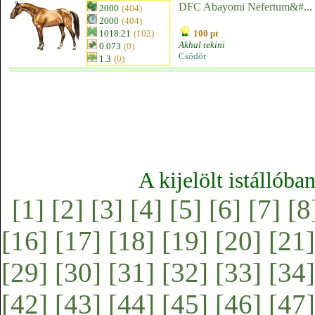
DFC Abayomi Nefertum&#...
2000
(404)
2000
(404)
1018.21
(102)
100 pt
Akhal tekini
0.073
(0)
Csődör
1.3
(0)
A kijelölt istállóba
[1]
[2]
[3]
[4]
[5]
[6]
[7]
[8
[16]
[17]
[18]
[19]
[20]
[21]
[29]
[30]
[31]
[32]
[33]
[34]
[42]
[43]
[44]
[45]
[46]
[47]