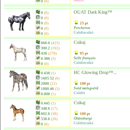
0
(0)
OUAT Dark King™
0
(0)
0
(0)
0
(0)
25 pt
Percheron
0
(0)
Csődörcsikó
0
(0)
Csikaj
666.6
(425)
300.2
(192)
436
(278)
95 pt
Selle français
6.386
(5)
Csődörcsikó
0
(0)
HC Glowing Drop™...
0.438
(1)
1605.52
(6)
2000
(12)
100 pt
Svéd melegvérű
1000.46
(3)
Csődör
0.008
(1)
Csikaj
0.445
(1)
348.6
(17)
602.6
(30)
100 pt
Oldenburgi
536.6
(26)
Csődörcsikó
0
(0)