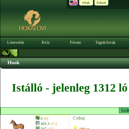
Lónevelde
Kvíz
Fórum
Tagok/lovak
Hook
Istálló - jelenleg 1312 
Csikaj
0
(0)
405.3
(11)
567
(15)
100 pt