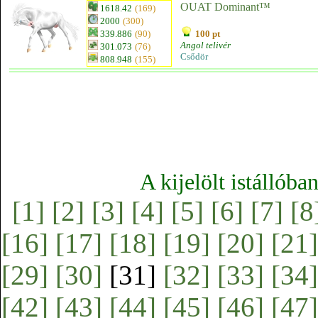
OUAT Dominant™
1618.42
(169)
2000
(300)
339.886
(90)
100 pt
Angol telivér
301.073
(76)
Csődör
808.948
(155)
A kijelölt istállóba
[1]
[2]
[3]
[4]
[5]
[6]
[7]
[8
[16]
[17]
[18]
[19]
[20]
[21]
[29]
[30]
[31]
[32]
[33]
[34]
[42]
[43]
[44]
[45]
[46]
[47]