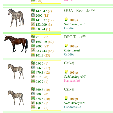
0
(0)
OUAT Recorder™
1428.42
(7)
2000
(12)
1418.37
(12)
100 pt
Svéd melegvérű
153.999
(3)
Csődör
0.0074
(1)
DFC Toper™
27.58
(7)
1650.19
(67)
2000
(99)
100 pt
Oldenburgi
833.444
(66)
Csődör
101.3
(23)
Csikaj
0.016
(1)
666.6
(17)
470.3
(12)
100 pt
Svéd melegvérű
317.3
(8)
Kancacsikó
0.002
(1)
Csikaj
369.6
(10)
300.3
(8)
375.6
(10)
100 pt
Svéd melegvérű
169.4
(5)
Csődörcsikó
0.008
(1)