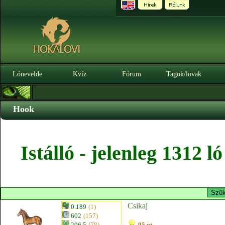
Lónevelde
Kvíz
Fórum
Tagok/lovak
Hook
Istálló - jelenleg 1312 
Csikaj
0.189
(1)
602
(157)
296.5
(78)
95 pt