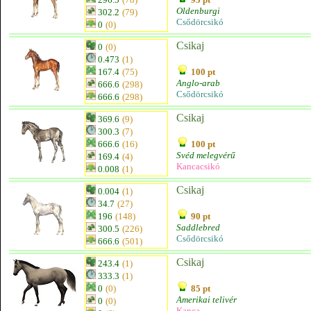
Oldenburgi
302.2
(79)
Csődörcsikó
0
(0)
Csikaj
0
(0)
0.473
(1)
167.4
(75)
100 pt
Anglo-arab
666.6
(298)
Csődörcsikó
666.6
(298)
Csikaj
369.6
(9)
300.3
(7)
666.6
(16)
100 pt
Svéd melegvérű
169.4
(4)
Kancacsikó
0.008
(1)
Csikaj
0.004
(1)
34.7
(27)
196
(148)
90 pt
Saddlebred
300.5
(226)
Csődörcsikó
666.6
(501)
Csikaj
243.4
(1)
333.3
(1)
0
(0)
85 pt
Amerikai telivér
0
(0)
Kanca