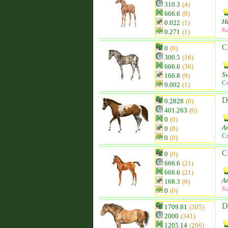
310.3
(4)
666.6
(8)
H
0.022
(1)
K
0.271
(1)
C
0
(0)
300.5
(16)
666.6
(36)
S
166.8
(9)
C
0.002
(1)
D
0.2828
(0)
401.263
(0)
0
(0)
Am
0
(0)
C
0
(0)
C
0
(0)
666.6
(21)
666.6
(21)
Ar
168.3
(6)
K
0
(0)
D
1709.81
(305)
2000
(341)
1205.14
(206)