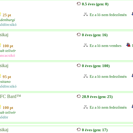
0.5 éves (gen: 0)
Ez a ló nem fedezőmén
25 pt
ldenburgi
sődörcsikó
sikaj
0 éves (gen: 16)
Ez a ló nem vemhes
100 pt
ab telivér
ancacsikó
sikaj
0 éves (gen: 100)
Ez a ló nem fedezőmén
95 pt
sitano
sődörcsikó
FC Bard™
28.9 éves (gen: 25)
Ez a ló nem fedezőmén
100 pt
ab telivér
sődör
sikaj
0 éves (gen: 17)