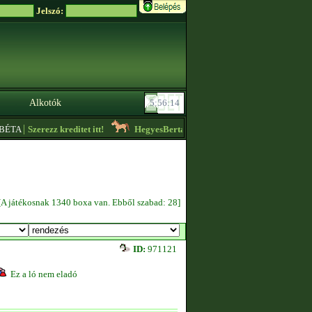
Jelszó:
Alkotók
|
ÉTA
Szerezz kreditet itt!
HegyesBerta
- Nézzétek meg az ,,Aktuális hirdeté
[A játékosnak 1340 boxa van. Ebből szabad: 28]
ID:
971121
Ez a ló nem eladó