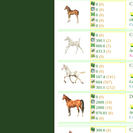
C
0
(0)
0
(0)
0
(0)
O
0
(0)
C
0
(0)
C
0
(0)
300.1
(2)
666.6
(5)
Ar
433.3
(3)
K
0
(0)
C
0
(0)
0
(0)
167.4
(141)
Lu
604
(507)
C
301.1
(252)
D
0
(0)
2000
(18)
2000
(18)
Ar
976.81
(8)
C
0
(0)
C
300.6
(4)