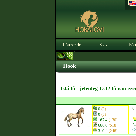
Lónevelde
Kvíz
Fór
Hook
Istálló - jelenleg 1312 ló van ez
C
0
(0)
0
(0)
167.4
(130)
Lu
666.6
(518)
C
319.4
(248)