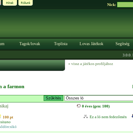
Nick:
um
Tagok/lovak
Toplista
Lovas Játékok
Segítség
3.0.0. B
« vissz a játékos profiljához
en a farmon
sikaj
0 éves (gen: 100)
Ez a ló nem fedezőmén
100 pt
sitano
sődörcsikó