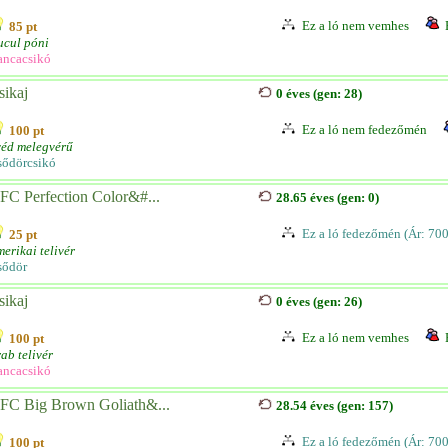
Ez a ló nem vemhes
85 pt
ucul póni
ancacsikó
sikaj
0 éves (gen: 28)
Ez a ló nem fedezőmén
100 pt
véd melegvérű
sődörcsikó
FC Perfection Color&#...
28.65 éves (gen: 0)
Ez a ló fedezőmén (Ár: 70
25 pt
erikai telivér
sődör
sikaj
0 éves (gen: 26)
Ez a ló nem vemhes
100 pt
ab telivér
ancacsikó
FC Big Brown Goliath&...
28.54 éves (gen: 157)
Ez a ló fedezőmén (Ár: 70
100 pt