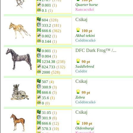
Quarter horse
0.001
(1)
Kancacsikó
0.1
(1)
Csikaj
604
(328)
333.2
(181)
666.6
(362)
100 pt
Akhal tekini
0.002
(1)
Csődörcsikó
0.144
(1)
DFC Dark Frog™ /...
0.001
(1)
0.004
(1)
1234.38
(238)
90 pt
Saddlebred
824.733
(132)
Csődör
2000
(528)
Csikaj
507
(4)
300.9
(3)
666.6
(5)
99 pt
Zebra
35.6
(1)
Csődörcsikó
0
(0)
Csikaj
31.05
(1)
301.9
(6)
666.6
(12)
100 pt
Oldenburgi
570.3
(10)
Kancacsikó