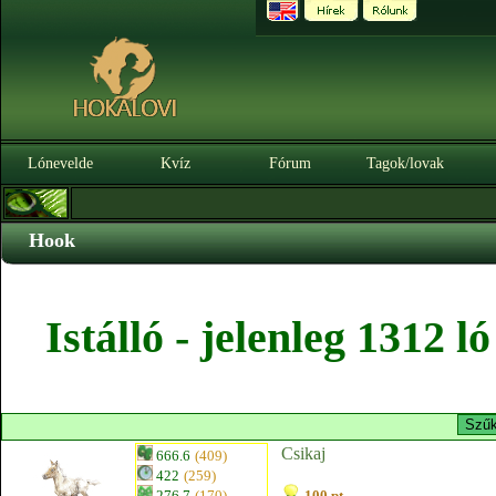
Lónevelde
Kvíz
Fórum
Tagok/lovak
Hook
Istálló - jelenleg 1312 
Csikaj
666.6
(409)
422
(259)
276.7
(170)
100 pt