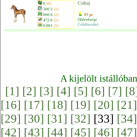
Csikaj
0
(0)
300.3
(1)
666.6
(2)
95 pt
Oldenburgi
472.6
(1)
Csődörcsikó
0.001
(1)
A kijelölt istállóba
[1]
[2]
[3]
[4]
[5]
[6]
[7]
[8
[16]
[17]
[18]
[19]
[20]
[21]
[29]
[30]
[31]
[32]
[33]
[34]
[42]
[43]
[44]
[45]
[46]
[47]