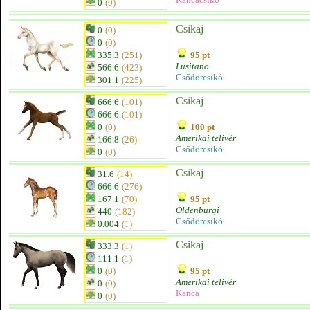
0
(0)
Csikaj
0
(0)
0
(0)
335.3
(251)
95 pt
Lusitano
566.6
(423)
Csődörcsikó
301.1
(225)
Csikaj
666.6
(101)
666.6
(101)
0
(0)
100 pt
Amerikai telivér
166.8
(26)
Csődörcsikó
0
(0)
Csikaj
31.6
(14)
666.6
(276)
167.1
(70)
95 pt
Oldenburgi
440
(182)
Csődörcsikó
0.004
(1)
Csikaj
333.3
(1)
111.1
(1)
0
(0)
95 pt
Amerikai telivér
0
(0)
Kanca
0
(0)