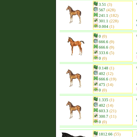
3.51
(3)
567
(428)
241.1
(182)
301.1
(228)
0.004
(1)
0
(0)
666.6
(9)
666.6
(9)
333.6
(5)
0
(0)
0.148
(1)
402
(12)
666.6
(19)
475
(14)
0
(0)
1.335
(1)
402
(14)
603.3
(21)
300.7
(11)
0
(0)
1812.66
(55)