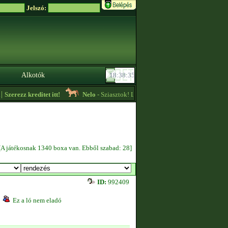
Jelszó:
Alkotók
erezz kreditet itt!
Nelo
- Sziasztok! Level 4-es szintű felszereléseket vásár
[A játékosnak 1340 boxa van. Ebből szabad: 28]
ID:
992409
Ez a ló nem eladó