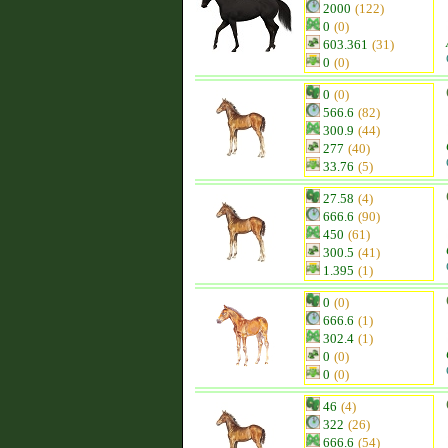
2000
(122)
0
(0)
603.361
(31)
0
(0)
0
(0)
566.6
(82)
300.9
(44)
277
(40)
33.76
(5)
27.58
(4)
666.6
(90)
450
(61)
300.5
(41)
1.395
(1)
0
(0)
666.6
(1)
302.4
(1)
0
(0)
0
(0)
46
(4)
322
(26)
666.6
(54)