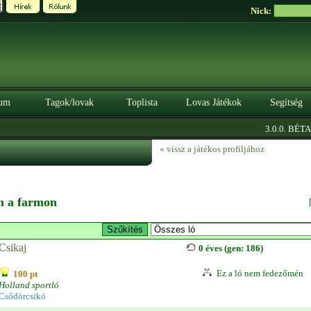
Nick:
um
Tagok/lovak
Toplista
Lovas Játékok
Segítség
|
3.0.0. BÉTA
Sz
« vissz a játékos profiljához
en a farmon
Csikaj
0 éves (gen: 186)
Ez a ló nem fedezőmén
100 pt
Holland sportló
Csődörcsikó