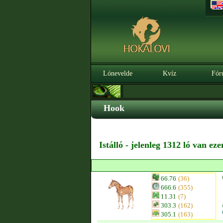
Lónevelde
Kvíz
Fór
Hook
Istálló - jelenleg 1312 ló van ez
66.76
(36)
666.6
(355)
11.31
(7)
303.3
(162)
305.1
(163)