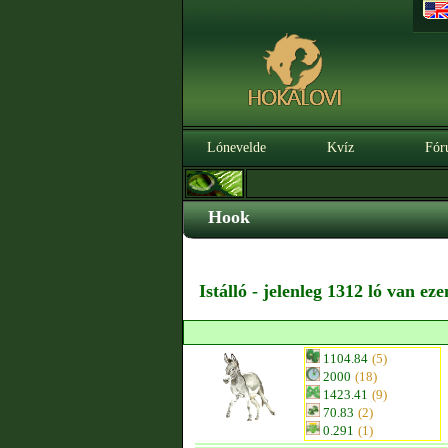
Lónevelde
Kvíz
Fór
Hook
Istálló - jelenleg 1312 ló van ez
1104.84
(5)
2000
(18)
1423.41
(9)
70.83
(2)
0.291
(1)