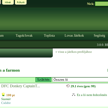
Nick:
um
Tagok/lovak
Toplista
Lovas Játékok
Segítség
3.0.0. BÉT
« vissz a játékos profiljához
en a farmon
DFC Donkey CaptainT...
29.1 éves (gen: 99)
Ez a ló nem fedezőmén
100 pt
Szamár
Csődör