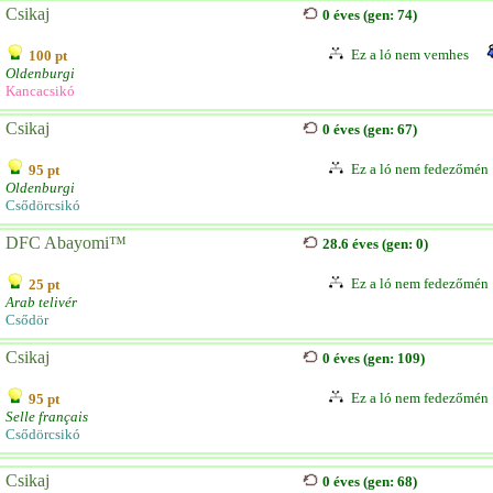
Csikaj
0 éves (gen: 74)
Ez a ló nem vemhes
100 pt
Oldenburgi
Kancacsikó
Csikaj
0 éves (gen: 67)
Ez a ló nem fedezőmén
95 pt
Oldenburgi
Csődörcsikó
DFC Abayomi™
28.6 éves (gen: 0)
Ez a ló nem fedezőmén
25 pt
Arab telivér
Csődör
Csikaj
0 éves (gen: 109)
Ez a ló nem fedezőmén
95 pt
Selle français
Csődörcsikó
Csikaj
0 éves (gen: 68)