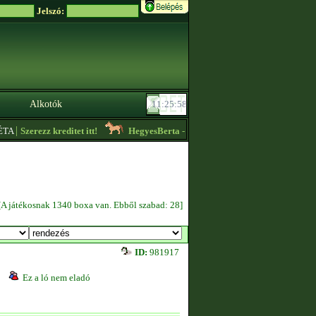
Jelszó:
Alkotók
|
A
Szerezz kreditet itt!
HegyesBerta
- Nézzétek meg az ,,Aktuális hirdetése
[A játékosnak 1340 boxa van. Ebből szabad: 28]
ID:
981917
Ez a ló nem eladó