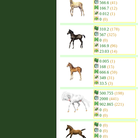
566.6
(41)
166.7
(12)
0.012
(1)
0
(0)
310.2
(178)
567
(325)
0
(0)
166.9
(96)
23.03
(14)
0.005
(1)
168
(15)
666.6
(59)
349
(31)
33.5
(3)
500.755
(198)
2000
(441)
902.865
(221)
0
(0)
0
(0)
0
(0)
0
(0)
0
(0)