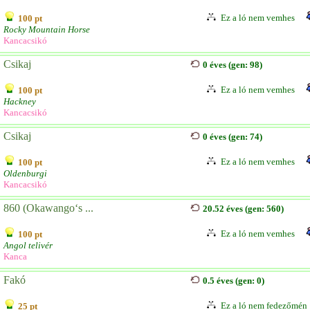
Ez a ló nem vemhes
100 pt
Rocky Mountain Horse
Kancacsikó
Csikaj
0 éves (gen: 98)
Ez a ló nem vemhes
100 pt
Hackney
Kancacsikó
Csikaj
0 éves (gen: 74)
Ez a ló nem vemhes
100 pt
Oldenburgi
Kancacsikó
860 (Okawango‘s ...
20.52 éves (gen: 560)
Ez a ló nem vemhes
100 pt
Angol telivér
Kanca
Fakó
0.5 éves (gen: 0)
Ez a ló nem fedezőmén
25 pt