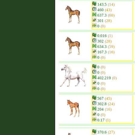
143.5
(14)
460
(43)
637.3
(60)
301
(28)
0
(0)
0.016
(1)
302
(28)
634.3
(59)
167.3
(16)
0
(0)
0
(0)
0
(0)
402.219
(0)
0
(0)
0
(0)
567
(45)
302.8
(24)
204
(16)
0
(0)
0.17
(1)
370.6
(27)