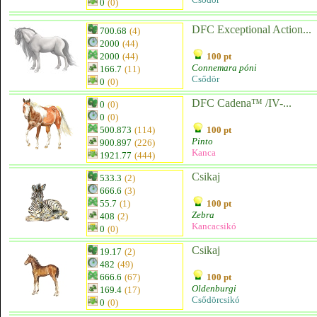
0
(0)
DFC Exceptional Action...
700.68
(4)
2000
(44)
2000
(44)
100 pt
Connemara póni
166.7
(11)
Csődör
0
(0)
DFC Cadena™ /IV-...
0
(0)
0
(0)
500.873
(114)
100 pt
Pinto
900.897
(226)
Kanca
1921.77
(444)
Csikaj
533.3
(2)
666.6
(3)
55.7
(1)
100 pt
Zebra
408
(2)
Kancacsikó
0
(0)
Csikaj
19.17
(2)
482
(49)
666.6
(67)
100 pt
Oldenburgi
169.4
(17)
Csődörcsikó
0
(0)