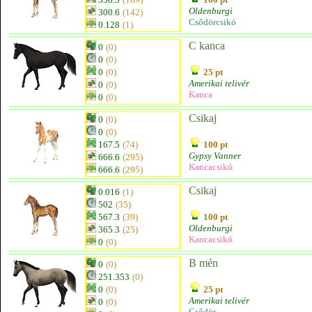
Oldenburgi
300.6
(142)
Csődörcsikó
0.128
(1)
C kanca
0
(0)
0
(0)
0
(0)
25 pt
Amerikai telivér
0
(0)
Kanca
0
(0)
Csikaj
0
(0)
0
(0)
167.5
(74)
100 pt
Gypsy Vanner
666.6
(295)
Kancacsikó
666.6
(295)
Csikaj
0.016
(1)
502
(35)
567.3
(39)
100 pt
Oldenburgi
365.3
(25)
Kancacsikó
0
(0)
B mén
0
(0)
251.353
(0)
0
(0)
25 pt
Amerikai telivér
0
(0)
Csődör