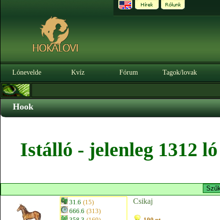
Lónevelde
Kvíz
Fórum
Tagok/lovak
Hook
Istálló - jelenleg 1312 
Csikaj
31.6
(15)
666.6
(313)
358.3
(169)
100 pt