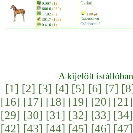
Csikaj
0.067
(1)
666.6
(269)
17.92
(8)
100 pt
Oldenburgi
301.7
(122)
Csődörcsikó
0.416
(1)
A kijelölt istállóba
[1]
[2]
[3]
[4]
[5]
[6]
[7]
[8
[16]
[17]
[18]
[19]
[20]
[21]
[29]
[30]
[31]
[32]
[33]
[34]
[42]
[43]
[44]
[45]
[46]
[47]