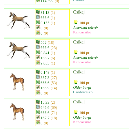
114.599
(0)
Csikaj
81.13
(1)
666.6
(1)
0.155
(1)
100 pt
Amerikai telivér
0
(0)
Kancacsikó
0
(0)
Csikaj
502
(18)
666.6
(23)
0.841
(1)
100 pt
Amerikai telivér
166.7
(6)
Kancacsikó
9.653
(1)
Csikaj
0.148
(1)
337.3
(27)
666.6
(53)
100 pt
Oldenburgi
166.9
(14)
Csődörcsikó
0
(0)
Csikaj
15.33
(2)
646.6
(69)
666.6
(71)
100 pt
Oldenburgi
167.7
(18)
Kancacsikó
0
(0)