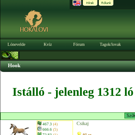
Lónevelde
Kvíz
Fórum
Tagok/lovak
Hook
Istálló - jelenleg 1312 
Csikaj
467.3
(4)
666.6
(5)
72.83
(1)
95 pt