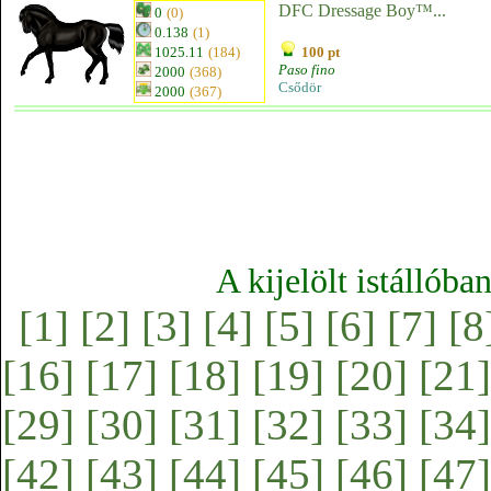
DFC Dressage Boy™...
0
(0)
0.138
(1)
1025.11
(184)
100 pt
Paso fino
2000
(368)
Csődör
2000
(367)
A kijelölt istállóba
[1]
[2]
[3]
[4]
[5]
[6]
[7]
[8
[16]
[17]
[18]
[19]
[20]
[21]
[29]
[30]
[31]
[32]
[33]
[34]
[42]
[43]
[44]
[45]
[46]
[47]