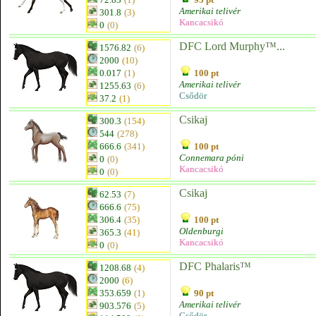
Amerikai telivér
301.8
(3)
Kancacsikó
0
(0)
DFC Lord Murphy™...
1576.82
(6)
2000
(10)
0.017
(1)
100 pt
Amerikai telivér
1255.63
(6)
Csődör
37.2
(1)
Csikaj
300.3
(154)
544
(278)
666.6
(341)
100 pt
Connemara póni
0
(0)
Kancacsikó
0
(0)
Csikaj
62.53
(7)
666.6
(75)
306.4
(35)
100 pt
Oldenburgi
365.3
(41)
Kancacsikó
0
(0)
DFC Phalaris™
1208.68
(4)
2000
(6)
353.659
(1)
90 pt
Amerikai telivér
903.576
(5)
Csődör