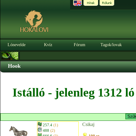
Lónevelde
Kvíz
Fórum
Tagok/lovak
Hook
Istálló - jelenleg 1312 
Csikaj
257.4
(1)
488
(2)
666.6
(3)
100 pt