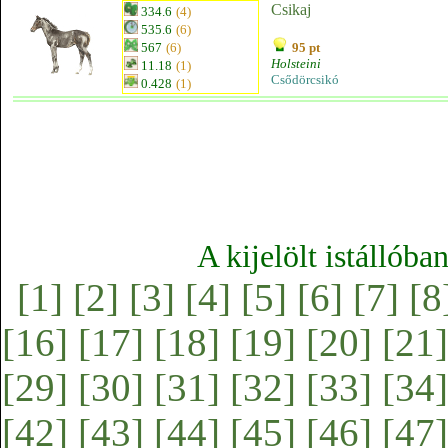
Csikaj
334.6
(4)
535.6
(6)
567
(6)
95 pt
Holsteini
11.18
(1)
Csődörcsikó
0.428
(1)
A kijelölt istállóba
[1]
[2]
[3]
[4]
[5]
[6]
[7]
[8
[16]
[17]
[18]
[19]
[20]
[21]
[29]
[30]
[31]
[32]
[33]
[34]
[42]
[43]
[44]
[45]
[46]
[47]