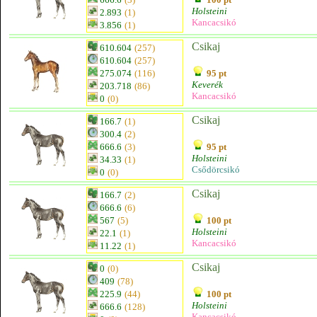
Holsteini
2.893
(1)
Kancacsikó
3.856
(1)
Csikaj
610.604
(257)
610.604
(257)
275.074
(116)
95 pt
Keverék
203.718
(86)
Kancacsikó
0
(0)
Csikaj
166.7
(1)
300.4
(2)
666.6
(3)
95 pt
Holsteini
34.33
(1)
Csődörcsikó
0
(0)
Csikaj
166.7
(2)
666.6
(6)
567
(5)
100 pt
Holsteini
22.1
(1)
Kancacsikó
11.22
(1)
Csikaj
0
(0)
409
(78)
225.9
(44)
100 pt
Holsteini
666.6
(128)
Kancacsikó