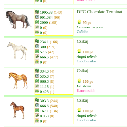
0
(0)
DFC Chocolate Terminat...
1905.38
(143)
901.084
(96)
2000
(168)
95 pt
Connemara póni
0
(0)
Csődör
0
(0)
Csikaj
234.1
(166)
300
(215)
57.5
(42)
100 pt
Angol telivér
666.6
(477)
Csődörcsikó
0
(0)
Csikaj
334.6
(4)
535.6
(7)
666.6
(8)
100 pt
Holsteini
11.18
(1)
Kancacsikó
0.428
(1)
Csikaj
303.3
(244)
666.6
(540)
167.1
(136)
100 pt
Angol telivér
0.053
(0)
Csődörcsikó
0
(0)