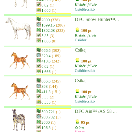
Kisbéri félvér
0.02
(1)
Csődörcsikó
1.666
(1)
DFC Snow Hunter™...
2000
(378)
1699.15
(286)
1302.68
(233)
100 pt
Kisbéri félvér
5.35
(3)
Csődör
1.666
(0)
Csikaj
666.6
(392)
320.4
(189)
410.6
(242)
100 pt
Kisbéri félvér
0.02
(1)
Csődörcsikó
1.666
(1)
Csikaj
666.6
(245)
393
(144)
411.3
(151)
100 pt
Kisbéri félvér
5.35
(2)
Csődörcsikó
0.555
(1)
DFC Ain™ /AS-58-...
500.721
(1)
900.782
(1)
2000
(1)
95 pt
Zebra
106.8
(1)
Kanca