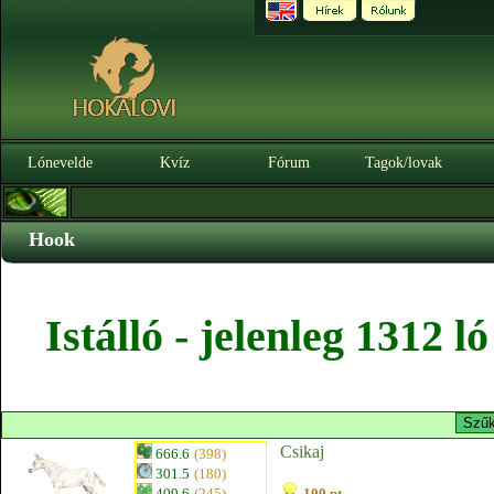
Lónevelde
Kvíz
Fórum
Tagok/lovak
Hook
Istálló - jelenleg 1312 
Csikaj
666.6
(398)
301.5
(180)
409.6
(245)
100 pt