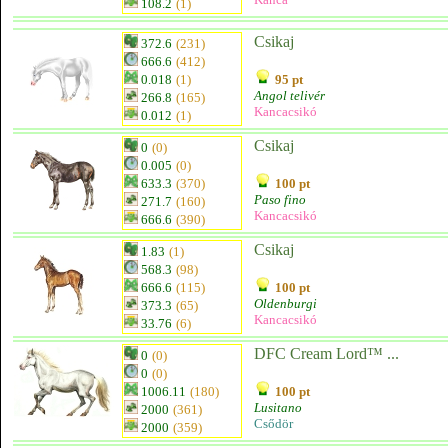
108.2
(1)
Csikaj
372.6
(231)
666.6
(412)
0.018
(1)
95 pt
Angol telivér
266.8
(165)
Kancacsikó
0.012
(1)
Csikaj
0
(0)
0.005
(0)
633.3
(370)
100 pt
Paso fino
271.7
(160)
Kancacsikó
666.6
(390)
Csikaj
1.83
(1)
568.3
(98)
666.6
(115)
100 pt
Oldenburgi
373.3
(65)
Kancacsikó
33.76
(6)
DFC Cream Lord™ ...
0
(0)
0
(0)
1006.11
(180)
100 pt
Lusitano
2000
(361)
Csődör
2000
(359)