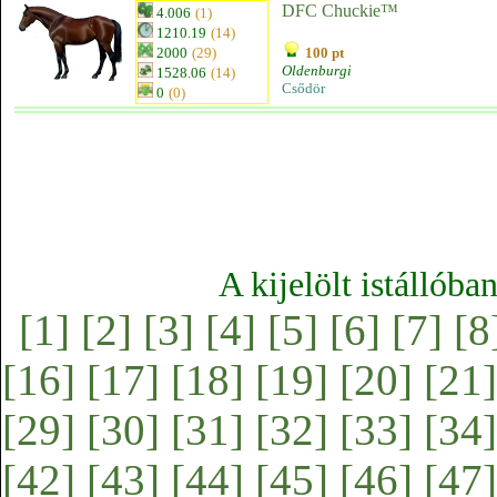
DFC Chuckie™
4.006
(1)
1210.19
(14)
2000
(29)
100 pt
Oldenburgi
1528.06
(14)
Csődör
0
(0)
A kijelölt istállóba
[1]
[2]
[3]
[4]
[5]
[6]
[7]
[8
[16]
[17]
[18]
[19]
[20]
[21]
[29]
[30]
[31]
[32]
[33]
[34]
[42]
[43]
[44]
[45]
[46]
[47]