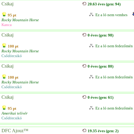
Csikaj
20.63 éves (gen: 94)
Ez a ló nem vemhes
95 pt
Rocky Mountain Horse
Kanca
Csikaj
0 éves (gen: 98)
Ez a ló nem fedezőmén
100 pt
Rocky Mountain Horse
Csődörcsikó
Csikaj
0 éves (gen: 80)
Ez a ló nem fedezőmén
100 pt
Rocky Mountain Horse
Csődörcsikó
Csikaj
0 éves (gen: 61)
Ez a ló nem fedezőmén
95 pt
Amerikai telivér
Csődörcsikó
DFC Ajouz™
19.35 éves (gen: 2)