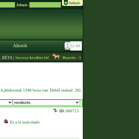
Jelszó:
Alkotók
|
BÉTA
Szerezz kreditet itt!
Razette
- Arany színű import akhal tekét vennék!
[A játékosnak 1340 boxa van. Ebből szabad: 28]
ID:
986715
Ez a ló nem eladó