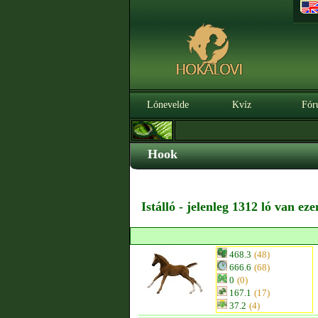
Lónevelde
Kvíz
Fór
Hook
Istálló - jelenleg 1312 ló van ez
468.3
(48)
666.6
(68)
0
(0)
167.1
(17)
37.2
(4)