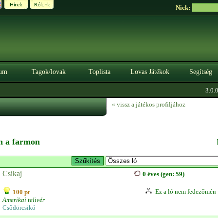
Nick:
um
Tagok/lovak
Toplista
Lovas Játékok
Segítség
3.0.0. 
« vissz a játékos profiljához
en a farmon
Csikaj
0 éves (gen: 59)
Ez a ló nem fedezőmén
100 pt
Amerikai telivér
Csődörcsikó