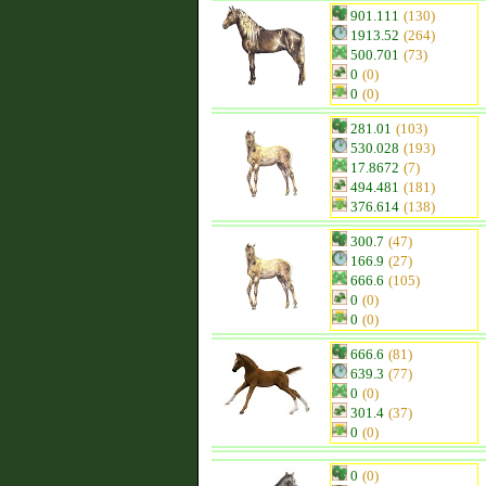
901.111
(130)
1913.52
(264)
500.701
(73)
0
(0)
0
(0)
281.01
(103)
530.028
(193)
17.8672
(7)
494.481
(181)
376.614
(138)
300.7
(47)
166.9
(27)
666.6
(105)
0
(0)
0
(0)
666.6
(81)
639.3
(77)
0
(0)
301.4
(37)
0
(0)
0
(0)