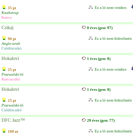
Ez a ló nem vemhes
35 pt
Knabstrup
Kanca
Csikaj
0 éves (gen: 97)
Ez a ló nem fedezőmén
90 pt
Anglo-arab
Csődörcsikó
Hokalovi
1 éves (gen: 0)
Ez a ló nem vemhes
25 pt
Przewalski-ló
Kancacsikó
Hokalovi
1 éves (gen: 0)
Ez a ló nem fedezőmén
25 pt
Przewalski-ló
Csődörcsikó
DFC Jazz™
29 éves (gen: 77)
Ez a ló nem fedezőmén
100 pt