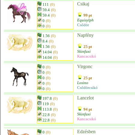
Csikaj
111
(0)
59.4
(0)
59.4
(0)
99 pt
Equisylph
0
(0)
Csődör
0
(0)
Napfény
1.56
(0)
8.4
(0)
1.56
(0)
25 pt
Skinfaxi
14.04
(0)
Kancacsikó
14.04
(0)
Virgonc
0
(0)
0
(0)
0
(0)
25 pt
Losino
0
(0)
Csődörcsikó
0
(0)
Lancelot
197.8
(0)
119
(0)
113.8
(0)
94 pt
Skinfaxi
22.8
(0)
Kancacsikó
22.8
(0)
Edzésben
0
(0)