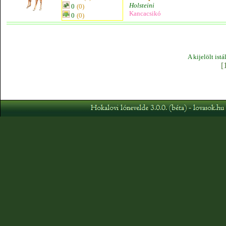
Holsteini
0
(0)
Kancacsikó
0
(0)
A kijelölt ist
[