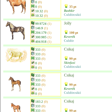
0
(0)
0
(0)
35 pt
Bashkir
10.32
(0)
Csődörcsikó
10.32
(0)
Jolly
99.9724
(1)
146.9
(1)
204.179
(1)
100 pt
Keverék
300.985
(1)
Csődör
404.918
(1)
Csikaj
333
(0)
333
(0)
333
(0)
99 pt
Skinfaxi
0
(0)
Csődörcsikó
0
(0)
Csikaj
333
(0)
333
(0)
333
(0)
99 pt
Keverék
0
(0)
Csődörcsikó
0
(0)
Csikaj
183.2
(0)
333
(0)
333
(0)
99 pt