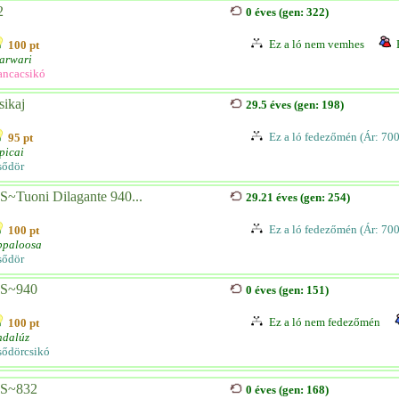
2
0 éves (gen: 322)
Ez a ló nem vemhes
100 pt
arwari
ancacsikó
sikaj
29.5 éves (gen: 198)
Ez a ló fedezőmén (Ár: 70
95 pt
picai
sődör
S~Tuoni Dilagante 940...
29.21 éves (gen: 254)
Ez a ló fedezőmén (Ár: 70
100 pt
ppaloosa
sődör
S~940
0 éves (gen: 151)
Ez a ló nem fedezőmén
100 pt
ndalúz
sődörcsikó
S~832
0 éves (gen: 168)