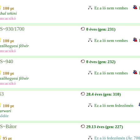
Ez a ló nem vemhes
100 pt
hal tekini
ancacsikó
S~930/1700
0 éves (gen: 231)
Ez a ló nem vemhes
100 pt
zőhegyesi félvér
ancacsikó
S~940
0 éves (gen: 232)
Ez a ló nem vemhes
100 pt
zőhegyesi félvér
ancacsikó
53
28.4 éves (gen: 310)
Ez a ló nem fedezőmén
100 pt
arwari
sődör
S~Bátor
29.13 éves (gen: 227)
Ez a ló fedezőmén (Ár: 70
95 pt