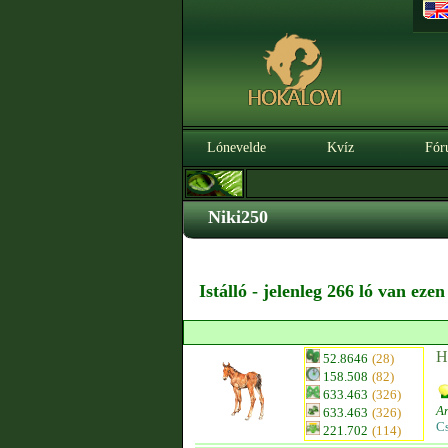
Lónevelde
Kvíz
Fór
Niki250
Istálló - jelenleg 266 ló van eze
H
52.8646
(28)
158.508
(82)
633.463
(326)
A
633.463
(326)
C
221.702
(114)