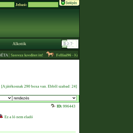
Jelszó:
Alkotók
|
TA
Szerezz kreditet itt!
Fellini96
- Kreditet vennék + lassú körös edzést vál
[A játékosnak 290 boxa van. Ebből szabad: 24]
ID:
996443
Ez a ló nem eladó