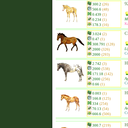
9
300.2
(26)
566.6
(48)
0.439
(1)
M
0.234
(1)
K
178.3
(16)
C
3.024
(2)
0.47
(1)
308.791
(128)
Li
2000
(326)
C
2000
(293)
H
2.742
(3)
2000
(538)
171.18
(142)
A
2000
(256)
C
0.66
(1)
H
0.003
(1)
166.8
(125)
334
(254)
A
70.13
(54)
C
666.6
(506)
H
300.7
(219)