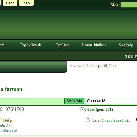
Nick:
um
Tagok/lovak
Toplista
Lovas Játékok
Segítség
3.0.0. BÉ
« vissz a játékos profiljához
n a farmon
S~876/1700
0 éves (gen: 151)
Ez a ló nem fedezőmén
100 pt
ndalúz
sődörcsikó