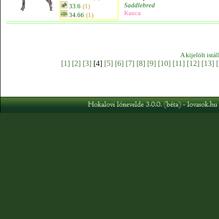
Saddlebred
33.6
(1)
Kanca
34.66
(1)
A kijelölt istá
[1]
[2]
[3]
[4]
[5]
[6]
[7]
[8]
[9]
[10]
[11]
[12]
[13]
[