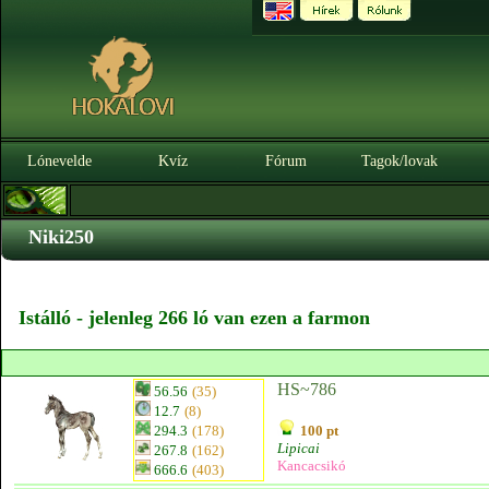
Lónevelde
Kvíz
Fórum
Tagok/lovak
Niki250
Istálló - jelenleg 266 ló van ezen a farmon
HS~786
56.56
(35)
12.7
(8)
294.3
(178)
100 pt
Lipicai
267.8
(162)
Kancacsikó
666.6
(403)