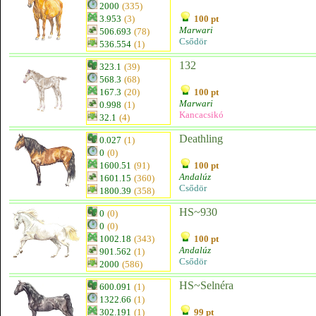
2000
(335)
3.953
(3)
100 pt
Marwari
506.693
(78)
Csődör
536.554
(1)
132
323.1
(39)
568.3
(68)
167.3
(20)
100 pt
Marwari
0.998
(1)
Kancacsikó
32.1
(4)
Deathling
0.027
(1)
0
(0)
1600.51
(91)
100 pt
Andalúz
1601.15
(360)
Csődör
1800.39
(358)
HS~930
0
(0)
0
(0)
1002.18
(343)
100 pt
Andalúz
901.562
(1)
Csődör
2000
(586)
HS~Selnéra
600.091
(1)
1322.66
(1)
302.191
(1)
99 pt