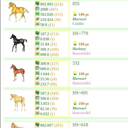
855
902.083
(214)
2000
(447)
502.026
(115)
100 pt
Marwari
210.424
(38)
Csődör
59.9
(41)
HS~779
167.2
(112)
0.038
(1)
31.84
(22)
100 pt
Hackney
300.3
(200)
Kancacsikó
666.6
(444)
532
300.9
(127)
666.6
(281)
1.644
(1)
100 pt
Marwari
55.56
(24)
Kancacsikó
233.7
(99)
HS~691
567.3
(345)
500.6
(304)
3.953
(3)
100 pt
Marwari
62.16
(38)
Kancacsikó
0.932
(1)
HS~618
902.067
(201)