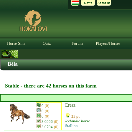
Horse Sim
Quiz
Forum
Players/Horses
Béla
Stable - there are 42 horses on this farm
Eresz
0
(0)
0
(0)
0
(0)
25 pt
Icelandic horse
3.0906
(0)
Stallion
3.0704
(0)