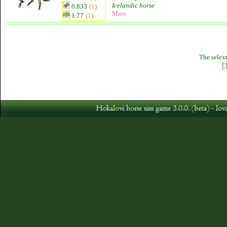
Icelandic horse
0.833
(1)
Mare
1.77
(1)
The selext
[