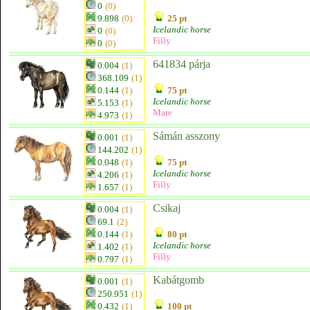
0
(0)
9.898
(0)
25 pt
Icelandic horse
0
(0)
Filly
0
(0)
641834 párja
0.004
(1)
368.109
(1)
0.144
(1)
75 pt
Icelandic horse
5.153
(1)
Mare
4.973
(1)
Sámán asszony
0.001
(1)
144.202
(1)
0.048
(1)
75 pt
Icelandic horse
4.206
(1)
Filly
1.657
(1)
Csikaj
0.004
(1)
69.1
(2)
0.144
(1)
80 pt
Icelandic horse
1.402
(1)
Filly
0.797
(1)
Kabátgomb
0.001
(1)
250.951
(1)
0.432
(1)
100 pt