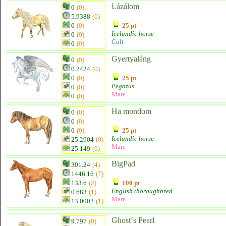
Lázálom
0
(0)
5.9388
(0)
0
(0)
25 pt
Icelandic horse
0
(0)
Colt
0
(0)
Gyertyaláng
0
(0)
0.2424
(0)
0
(0)
25 pt
Pegazus
0
(0)
Mare
0
(0)
Ha mondom
0
(0)
0
(0)
0
(0)
25 pt
Icelandic horse
25.2904
(0)
Mare
25.149
(0)
BigPad
301.24
(4)
1446.16
(7)
133.6
(2)
100 pt
English thoroughbred
0.683
(1)
Mare
13.0002
(1)
Ghost‘s Pearl
9.797
(0)