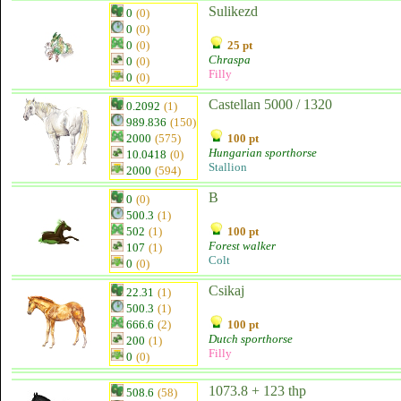
Sulikezd
0
(0)
0
(0)
0
(0)
25 pt
Chraspa
0
(0)
Filly
0
(0)
Castellan 5000 / 1320
0.2092
(1)
989.836
(150)
2000
(575)
100 pt
Hungarian sporthorse
10.0418
(0)
Stallion
2000
(594)
B
0
(0)
500.3
(1)
502
(1)
100 pt
Forest walker
107
(1)
Colt
0
(0)
Csikaj
22.31
(1)
500.3
(1)
666.6
(2)
100 pt
Dutch sporthorse
200
(1)
Filly
0
(0)
1073.8 + 123 thp
508.6
(58)