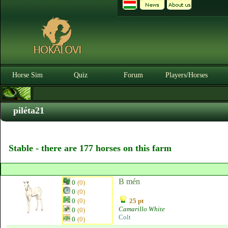
Horse Sim
Quiz
Forum
Players/Horses
piléta21
Stable - there are 177 horses on this farm
B mén
0
(0)
0
(0)
0
(0)
25 pt
Camarillo White
0
(0)
Colt
0
(0)