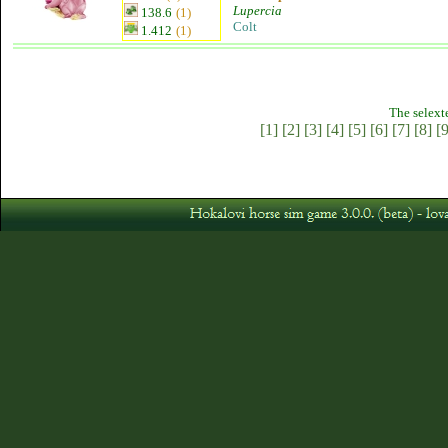
Lupercia
138.6
(1)
Colt
1.412
(1)
The selext
[1]
[2]
[3]
[4]
[5]
[6]
[7]
[8]
[9