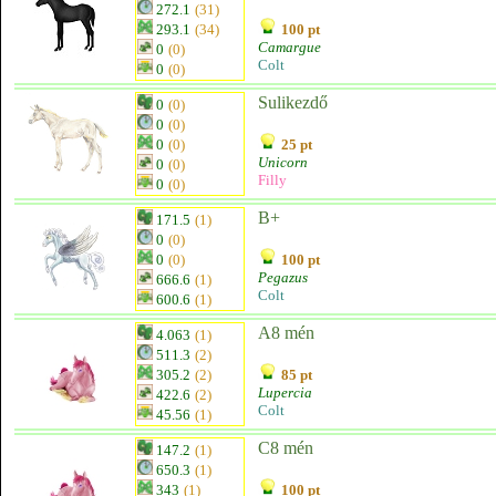
272.1
(31)
293.1
(34)
100 pt
Camargue
0
(0)
Colt
0
(0)
Sulikezdő
0
(0)
0
(0)
0
(0)
25 pt
Unicorn
0
(0)
Filly
0
(0)
B+
171.5
(1)
0
(0)
0
(0)
100 pt
Pegazus
666.6
(1)
Colt
600.6
(1)
A8 mén
4.063
(1)
511.3
(2)
305.2
(2)
85 pt
Lupercia
422.6
(2)
Colt
45.56
(1)
C8 mén
147.2
(1)
650.3
(1)
343
(1)
100 pt