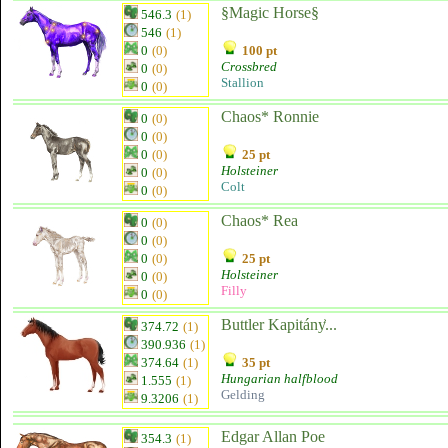
§Magic Horse§
546.3
(1)
546
(1)
0
(0)
100 pt
Crossbred
0
(0)
Stallion
0
(0)
Chaos* Ronnie
0
(0)
0
(0)
0
(0)
25 pt
Holsteiner
0
(0)
Colt
0
(0)
Chaos* Rea
0
(0)
0
(0)
0
(0)
25 pt
Holsteiner
0
(0)
Filly
0
(0)
Buttler Kapitány͐...
374.72
(1)
390.936
(1)
374.64
(1)
35 pt
Hungarian halfblood
1.555
(1)
Gelding
9.3206
(1)
Edgar Allan Poe
354.3
(1)