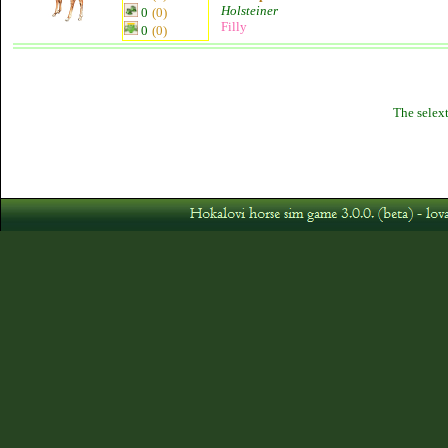
Holsteiner
0
(0)
Filly
0
(0)
The selext