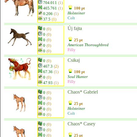
704.011
(1)
465.761
(1)
100 pt
Holsteiner
0.206
(1)
Colt
37.5
(1)
Új fajta
0
(0)
0
(0)
0
(0)
25 pt
American Thoroughbred
0
(0)
Filly
0
(0)
Csikaj
0
(0)
467.3
(2)
67.36
(1)
100 pt
Soul Hunter
0
(0)
Filly
47.93
(1)
Chaos* Gabriel
0
(0)
0
(0)
0
(0)
25 pt
Holsteiner
0
(0)
Colt
0
(0)
Chaos* Casey
0
(0)
0
(0)
0
(0)
25 pt