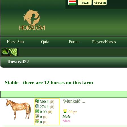
Horse Sim
Quiz
Forum
Players/Horses
thestral27
Stable - there are 12 horses on this farm
‘Munkaló‘...
300.1
(0)
274.1
(0)
0.09
(0)
99 pt
Mule
0
(0)
Mare
0
(0)