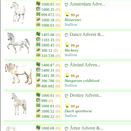
ღ Amsterdam Adve...
1000.01
(0)
1000.35
(0)
999.672
(0)
99 pt
Holsteiner
1000.18
(0)
Stallion
1000.01
(0)
ღ Dance Advent &...
1405.68
(0)
1183.35
(0)
1800.45
(0)
99 pt
Hackney
300.12
(0)
Stallion
310.536
(0)
ღ Ábránd Adven...
1400.87
(0)
1400.31
(0)
1401.38
(0)
99 pt
Hungarian coldblood
396.786
(0)
Stallion
400.682
(0)
ღ Destiny Advent...
1000.01
(0)
999
(0)
1000.01
(0)
99 pt
Dutch sporthorse
1000.52
(0)
Stallion
1000.52
(0)
ღ Ámor Advent &...
1000.69
(0)