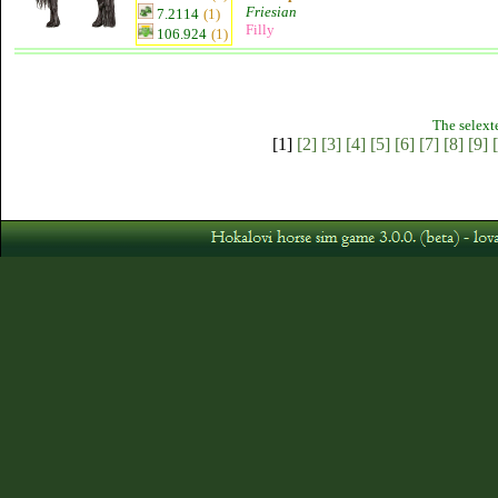
Friesian
7.2114
(1)
Filly
106.924
(1)
The selext
[1]
[2]
[3]
[4]
[5]
[6]
[7]
[8]
[9]