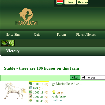
Horse Sim
Quiz
Forum
Players/Horses
Victory
Stable - there are 186 horses on this farm
ღ Marinello Adve...
1000.18
(0)
999
(0)
1000.18
(0)
99 pt
Andalusian
1000.35
(0)
Stallion
1000.35
(0)