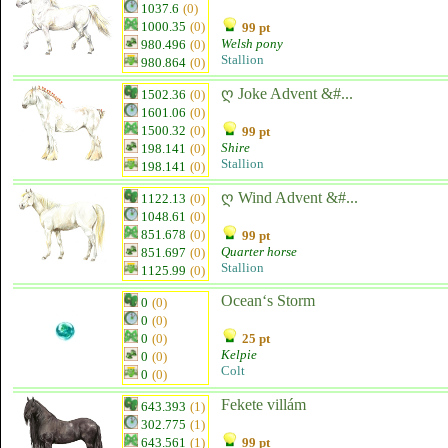
1037.6
(0)
1000.35
(0)
99 pt
Welsh pony
980.496
(0)
Stallion
980.864
(0)
ღ Joke Advent &#...
1502.36
(0)
1601.06
(0)
1500.32
(0)
99 pt
Shire
198.141
(0)
Stallion
198.141
(0)
ღ Wind Advent &#...
1122.13
(0)
1048.61
(0)
851.678
(0)
99 pt
Quarter horse
851.697
(0)
Stallion
1125.99
(0)
Ocean‘s Storm
0
(0)
0
(0)
0
(0)
25 pt
Kelpie
0
(0)
Colt
0
(0)
Fekete villám
643.393
(1)
302.775
(1)
643.561
(1)
99 pt