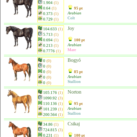
1.904
(1)
0.64
(1)
95 pt
Arabian
0.373
(1)
Colt
0.729
(1)
Joy
104.633
(1)
5.713
(1)
0.694
(1)
100 pt
Arabian
0.213
(1)
Mare
0.7776
(1)
Bogyó
0
(0)
0
(0)
0
(0)
85 pt
Arabian
0
(0)
Stallion
0
(0)
Norton
105.176
(1)
1090.92
(3)
110.136
(1)
95 pt
Arabian
101.239
(1)
Stallion
200.564
(1)
Csikaj
34.86
(1)
724.815
(3)
0.231
(1)
100 pt