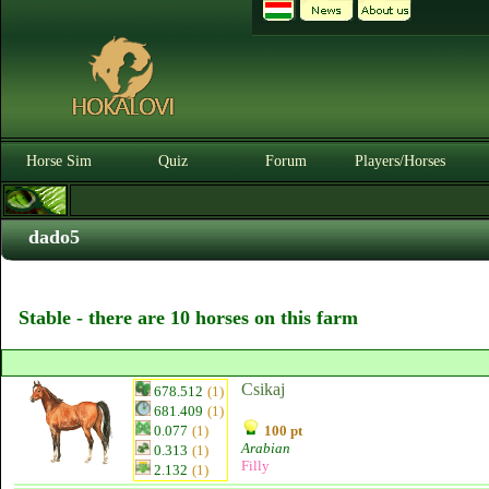
Horse Sim
Quiz
Forum
Players/Horses
dado5
Stable - there are 10 horses on this farm
Csikaj
678.512
(1)
681.409
(1)
0.077
(1)
100 pt
Arabian
0.313
(1)
Filly
2.132
(1)