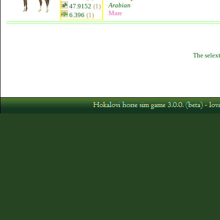
Arabian
47.9152
(1)
Mare
6.396
(1)
The selext