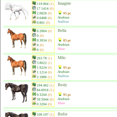
Imagine
119.904
(1)
17.1414
(0)
2.0826
(0)
95 pt
Arabian
0.6408
(0)
Stallion
0.801
(0)
Bella
0.2804
(0)
0
(0)
9.3934
(0)
85 pt
Arabian
0
(0)
Mare
0
(0)
Milo
263.78
(1)
5.8022
(1)
1.9224
(0)
95 pt
Arabian
1.1214
(0)
Stallion
2.1886
(1)
Besty
194.462
(1)
84.6916
(1)
0.3204
(0)
95 pt
Arabian
59.5944
(0)
Mare
0.3204
(0)
Bufor
109.197
(1)