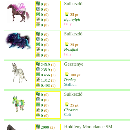
Sulikezdő
0
(0)
0
(0)
0
(0)
25 pt
Equisylph
0
(0)
Filly
0
(0)
Sulikezdő
0
(0)
0
(0)
0
(0)
25 pt
Hrimfaxi
0
(0)
Filly
0
(0)
Gesztenye
245.9
(1)
235.9
(1)
0.456
(1)
100 pt
Donkey
1.312
(1)
Stallion
0.493
(1)
Sulikezdő
0
(0)
0
(0)
0
(0)
25 pt
Chraspa
0
(0)
Colt
0
(0)
Holdfény Moondance SM...
2000
(2)