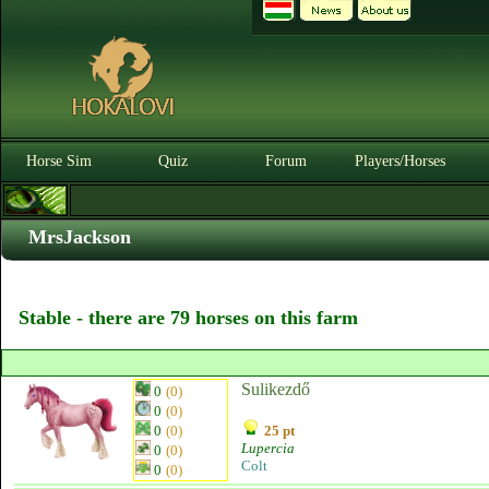
Horse Sim
Quiz
Forum
Players/Horses
MrsJackson
Stable - there are 79 horses on this farm
Sulikezdő
0
(0)
0
(0)
0
(0)
25 pt
Lupercia
0
(0)
Colt
0
(0)