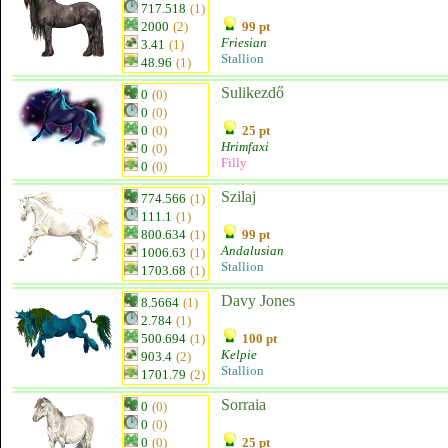
717.518
(1)
2000
(2)
99 pt
Friesian
3.41
(1)
Stallion
48.96
(1)
Sulikezdő
0
(0)
0
(0)
0
(0)
25 pt
Hrimfaxi
0
(0)
Filly
0
(0)
Szilaj
774.566
(1)
111.1
(1)
800.634
(1)
99 pt
Andalusian
1006.63
(1)
Stallion
1703.68
(1)
Davy Jones
8.5664
(1)
2.784
(1)
500.694
(1)
100 pt
Kelpie
903.4
(2)
Stallion
1701.79
(2)
Sorraia
0
(0)
0
(0)
0
(0)
25 pt