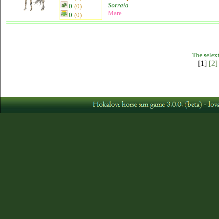
Sorraia
0
(0)
Mare
0
(0)
The selext
[1]
[2]