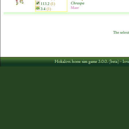
Chraspa
113.2
(1)
Mare
3.4
(1)
The selext