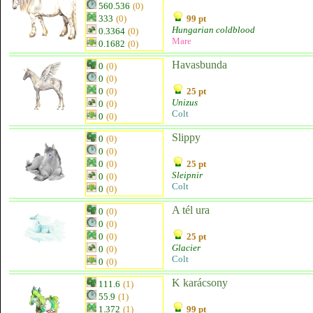
560.536
(0)
333
(0)
99 pt
Hungarian coldblood
0.3364
(0)
Mare
0.1682
(0)
Havasbunda
0
(0)
0
(0)
0
(0)
25 pt
Unizus
0
(0)
Colt
0
(0)
Slippy
0
(0)
0
(0)
0
(0)
25 pt
Sleipnir
0
(0)
Colt
0
(0)
A tél ura
0
(0)
0
(0)
0
(0)
25 pt
Glacier
0
(0)
Colt
0
(0)
K karácsony
111.6
(1)
55.9
(1)
1.372
(1)
99 pt