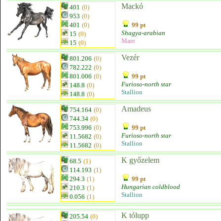
Mackó
401
(0)
953
(0)
401
(0)
99 pt
Shagya-arabian
15
(0)
Mare
15
(0)
Vezér
801.206
(0)
782.222
(0)
801.006
(0)
99 pt
Furioso-north star
148.8
(0)
Stallion
148.8
(0)
Amadeus
754.164
(0)
744.34
(0)
753.996
(0)
99 pt
Furioso-north star
11.5682
(0)
Stallion
11.5682
(0)
K győzelem
68.5
(1)
114.193
(1)
294.3
(1)
99 pt
Hungarian coldblood
210.3
(1)
Stallion
0.056
(1)
K tólupp
205.54
(0)